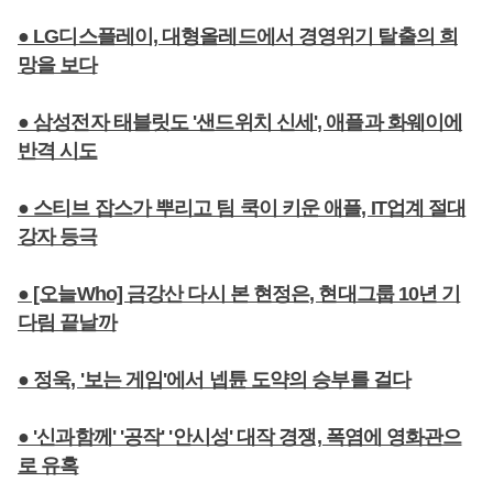
● LG디스플레이, 대형올레드에서 경영위기 탈출의 희
망을 보다
● 삼성전자 태블릿도 '샌드위치 신세', 애플과 화웨이에
반격 시도
● 스티브 잡스가 뿌리고 팀 쿡이 키운 애플, IT업계 절대
강자 등극
● [오늘Who] 금강산 다시 본 현정은, 현대그룹 10년 기
다림 끝날까
● 정욱, '보는 게임'에서 넵튠 도약의 승부를 걸다
● '신과함께' '공작' '안시성' 대작 경쟁, 폭염에 영화관으
로 유혹