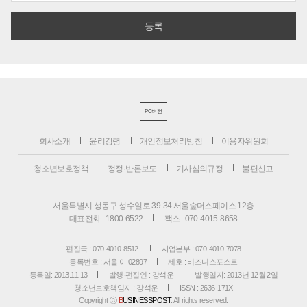
PC버전
회사소개
윤리강령
개인정보처리방침
이용자위원회
청소년보호정책
정정·반론보도
기사심의규정
불편신고
서울특별시 성동구 성수일로 39-34 서울숲더스페이스 12층
대표전화 : 1800-6522
팩스 : 070-4015-8658
편집국 : 070-4010-8512
사업본부 : 070-4010-7078
등록번호 : 서울 아 02897
제호 : 비즈니스포스트
등록일: 2013.11.13
발행·편집인 : 강석운
발행일자: 2013년 12월 2일
청소년보호책임자 : 강석운
ISSN : 2636-171X
Copyright ⓒ
B
USINESSPOST
. All rights reserved.