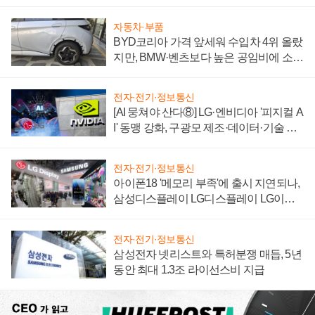
"중요한 이정표"
자동차·부품
BYD코리아 가격 앞세워 수입차 4위 올랐
지만, BMW·벤츠보다 높은 공임비에 소비
자 불만 폭발
전자·전기·정보통신
[AI 뭉쳐야 산다⑧] LG·엔비디아 '피지컬 A
I' 동맹 강화, 구광모 제조·데이터·기술 결
집해 종합 로보틱스 기업으로
전자·전기·정보통신
아이폰18 '메모리 부족'에 출시 지연되나,
삼성디스플레이 LG디스플레이 LG이노
텍 '탈애플' 수익 다각화 속도
전자·전기·정보통신
삼성전자 넷리스트와 특허분쟁 매듭, 5년
동안 최대 1.3조 라이선스비 지급