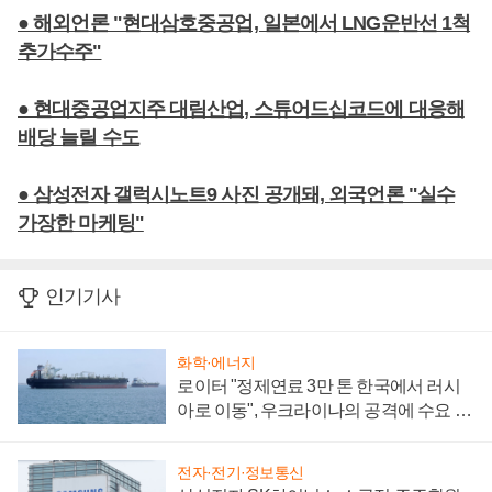
● 해외언론 "현대삼호중공업, 일본에서 LNG운반선 1척
추가수주"
● 현대중공업지주 대림산업, 스튜어드십코드에 대응해
배당 늘릴 수도
● 삼성전자 갤럭시노트9 사진 공개돼, 외국언론 "실수
가장한 마케팅"
인기기사
화학·에너지
로이터 "정제연료 3만 톤 한국에서 러시
아로 이동", 우크라이나의 공격에 수요 늘
어
전자·전기·정보통신