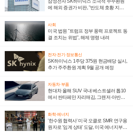
삼성전자 SK하이닉스 소극적 주주환원
에 해외 증권가 비판, "반도체 호황 지속
성 의문"
사회
미국 법원 "트럼프 정부 풍력 프로젝트 동
결 조치는 위법", 해제 명령 내려
전자·전기·정보통신
SK하이닉스 1주당 375원 현금배당 실시,
추가 주주환원 계획 9월 공개 예정
자동차·부품
현대차 올해 SUV 국내 베스트셀러 톱10
에서 싼타페만 자리매김, 그랜저·아반떼
'세단 쌍끌이'로 내수 방어
화학·에너지
'한수원 협력사' 미국 오클로 SMR 연구용
원자로 '임계 상태' 도달, 미국 에너지부