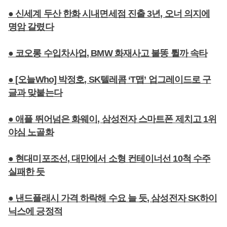
● 신세계 두산 한화 시내면세점 진출 3년, 오너 의지에
명암 갈렸다
● 코오롱 수입차사업, BMW 화재사고 불똥 튈까 속타
● [오늘Who] 박정호, SK텔레콤 ‘T맵’ 업그레이드로 구
글과 맞붙는다
● 애플 뛰어넘은 화웨이, 삼성전자 스마트폰 제치고 1위
야심 노골화
● 현대미포조선, 대만에서 소형 컨테이너선 10척 수주
실패한 듯
● 낸드플래시 가격 하락해 수요 늘 듯, 삼성전자 SK하이
닉스에 긍정적