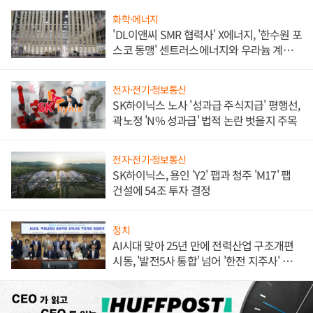
화학·에너지
'DL이앤씨 SMR 협력사' X에너지, '한수원 포
스코 동맹' 센트러스에너지와 우라늄 계약
체결
전자·전기·정보통신
SK하이닉스 노사 '성과급 주식지급' 평행선,
곽노정 'N% 성과급' 법적 논란 벗을지 주목
전자·전기·정보통신
SK하이닉스, 용인 'Y2' 팹과 청주 'M17' 팹
건설에 54조 투자 결정
정치
AI시대 맞아 25년 만에 전력산업 구조개편
시동, '발전5사 통합' 넘어 '한전 지주사' 재편
론도