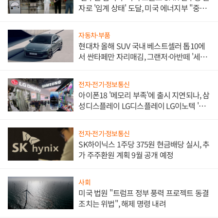
자로 '임계 상태' 도달, 미국 에너지부 "중요
한 이정표"
자동차·부품
현대차 올해 SUV 국내 베스트셀러 톱10에
서 싼타페만 자리매김, 그랜저·아반떼 '세단
쌍끌이'로 내수 방어
전자·전기·정보통신
아이폰18 '메모리 부족'에 출시 지연되나, 삼
성디스플레이 LG디스플레이 LG이노텍 '탈
애플' 수익 다각화 속도
전자·전기·정보통신
SK하이닉스 1주당 375원 현금배당 실시, 추
가 주주환원 계획 9월 공개 예정
사회
미국 법원 "트럼프 정부 풍력 프로젝트 동결
조치는 위법", 해제 명령 내려