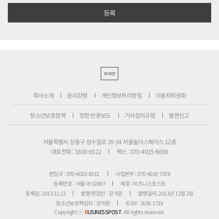
PC버전
회사소개
윤리강령
개인정보처리방침
이용자위원회
청소년보호정책
정정·반론보도
기사심의규정
불편신고
서울특별시 성동구 성수일로 39-34 서울숲더스페이스 12층
대표전화 : 1800-6522
팩스 : 070-4015-8658
편집국 : 070-4010-8512
사업본부 : 070-4010-7078
등록번호 : 서울 아 02897
제호 : 비즈니스포스트
등록일: 2013.11.13
발행·편집인 : 강석운
발행일자: 2013년 12월 2일
청소년보호책임자 : 강석운
ISSN : 2636-171X
Copyright ⓒ
B
USINESSPOST
. All rights reserved.