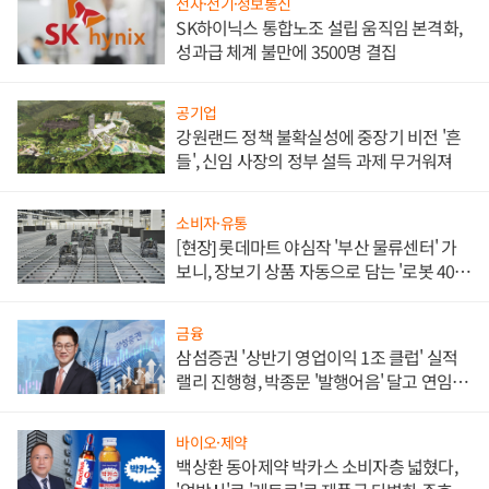
전자·전기·정보통신
SK하이닉스 통합노조 설립 움직임 본격화,
성과급 체계 불만에 3500명 결집
공기업
강원랜드 정책 불확실성에 중장기 비전 '흔
들', 신임 사장의 정부 설득 과제 무거워져
소비자·유통
[현장] 롯데마트 야심작 '부산 물류센터' 가
보니, 장보기 상품 자동으로 담는 '로봇 400
대' 장관
금융
삼섬증권 '상반기 영업이익 1조 클럽' 실적
랠리 진행형, 박종문 '발행어음' 달고 연임 향
하나
바이오·제약
백상환 동아제약 박카스 소비자층 넓혔다,