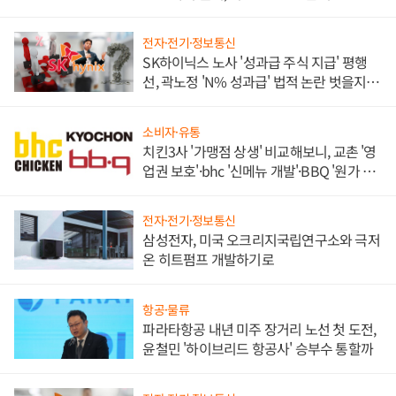
전자·전기·정보통신
SK하이닉스 노사 '성과급 주식 지급' 평행
선, 곽노정 'N% 성과급' 법적 논란 벗을지 주
목
소비자·유통
치킨3사 '가맹점 상생' 비교해보니, 교촌 '영
업권 보호'·bhc '신메뉴 개발'·BBQ '원가 부
담'
전자·전기·정보통신
삼성전자, 미국 오크리지국립연구소와 극저
온 히트펌프 개발하기로
항공·물류
파라타항공 내년 미주 장거리 노선 첫 도전,
윤철민 '하이브리드 항공사' 승부수 통할까