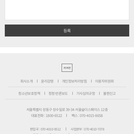
PC버전
회사소개
윤리강령
개인정보처리방침
이용자위원회
청소년보호정책
정정·반론보도
기사심의규정
불편신고
서울특별시 성동구 성수일로 39-34 서울숲더스페이스 12층
대표전화 : 1800-6522
팩스 : 070-4015-8658
편집국 : 070-4010-8512
사업본부 : 070-4010-7078