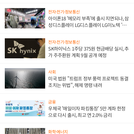
쌍끌이'로 내수 방어
전자·전기·정보통신
아이폰18 '메모리 부족'에 출시 지연되나, 삼
성디스플레이 LG디스플레이 LG이노텍 '탈
애플' 수익 다각화 속도
전자·전기·정보통신
SK하이닉스 1주당 375원 현금배당 실시, 추
가 주주환원 계획 9월 공개 예정
사회
미국 법원 "트럼프 정부 풍력 프로젝트 동결
조치는 위법", 해제 명령 내려
금융
우체국 '매일이자 파킹통장' 5만 계좌 한정
으로 다시 출시, 최고 연 2.0% 금리
화학·에너지