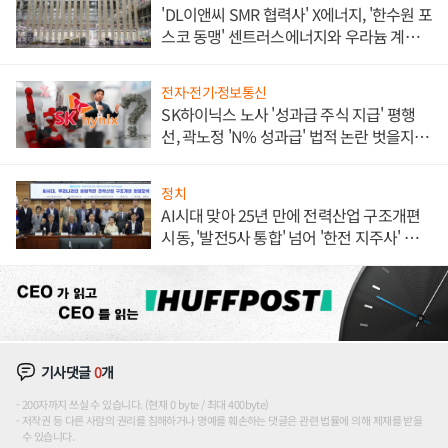
'DL이앤씨 SMR 협력사' X에너지, '한수원 포
스코 동맹' 센트러스에너지와 우라늄 계약
체결
전자·전기·정보통신
SK하이닉스 노사 '성과급 주식 지급' 평행
선, 곽노정 'N% 성과급' 법적 논란 벗을지 주
목
정치
AI시대 맞아 25년 만에 전력산업 구조개편
시동, '발전5사 통합' 넘어 '한전 지주사' 재편
론도
기사댓글
0
개
200자까지 쓰실 수 있습니다. (현재 0 byte / 최대 400byte)
저작권 등 다른 사람의 권리를 침해하거나 명예를 훼손하는 댓글은 관련 법률에 의해 제재를 받을
수 있습니다.