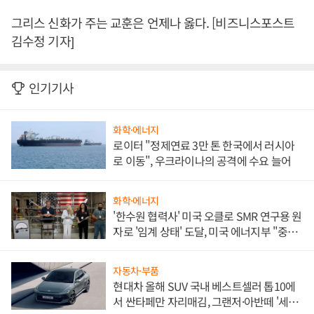
그리스 신화가 주는 교훈은 언제나 옳다. [비즈니스포스트
김수정 기자]
인기기사
화학·에너지
로이터 "정제연료 3만 톤 한국에서 러시아
로 이동", 우크라이나의 공격에 수요 늘어
화학·에너지
'한수원 협력사' 미국 오클로 SMR 연구용 원
자로 '임계 상태' 도달, 미국 에너지부 "중요
한 이정표"
자동차·부품
현대차 올해 SUV 국내 베스트셀러 톱10에
서 싼타페만 자리매김, 그랜저·아반떼 '세단