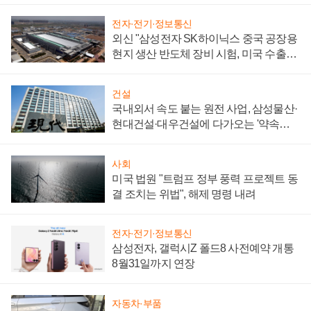
전자·전기·정보통신
외신 "삼성전자 SK하이닉스 중국 공장용
현지 생산 반도체 장비 시험, 미국 수출통
제 대비"
건설
국내외서 속도 붙는 원전 사업, 삼성물산·
현대건설·대우건설에 다가오는 '약속의
시간'
사회
미국 법원 "트럼프 정부 풍력 프로젝트 동
결 조치는 위법", 해제 명령 내려
전자·전기·정보통신
삼성전자, 갤럭시Z 폴드8 사전예약 개통
8월31일까지 연장
자동차·부품