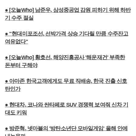
● [오늘Who] 남준우, 삼성중공업 감원 피하기 위해 하반
기 수주 절실
● "현대미포조선, 선박가격 상승 기다릴 만큼 수주잔고
여유없다"
● [오늘Who] 황호선, 해양진흥공사 '해운재건' 부족한
돈부터 구해야
● 아마존 한국고객에게도 무료 직배송, 한국 진출 신호
탄인가
● 현대차, 코나와 싼타페로 SUV 경쟁력 보여줘 신차 기
대도 키워
● 방준혁, 넷마블의 '방탄소년단 모바일게임' 올해 안에