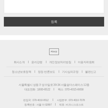
PC버전
회사소개
윤리강령
개인정보처리방침
이용자위원회
청소년보호정책
정정·반론보도
기사심의규정
불편신고
서울특별시 성동구 성수일로 39-34 서울숲더스페이스 12층
대표전화 : 1800-6522
팩스 : 070-4015-8658
편집국 : 070-4010-8512
사업본부 : 070-4010-7078
등록번호 : 서울 아 02897
제호 : 비즈니스포스트