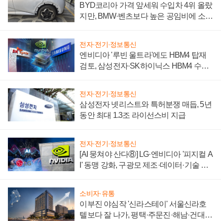
BYD코리아 가격 앞세워 수입차 4위 올랐
지만, BMW·벤츠보다 높은 공임비에 소비
자 불만 폭발
전자·전기·정보통신
엔비디아 '루빈 울트라'에도 HBM4 탑재
검토, 삼성전자·SK하이닉스 HBM4 수율
에 주도권 갈린다
전자·전기·정보통신
삼성전자 넷리스트와 특허분쟁 매듭, 5년
동안 최대 1.3조 라이선스비 지급
전자·전기·정보통신
[AI 뭉쳐야 산다⑧] LG·엔비디아 '피지컬 A
I' 동맹 강화, 구광모 제조·데이터·기술 결
집해 종합 로보틱스 기업으로
소비자·유통
이부진 야심작 '신라스테이' 서울신라호
텔보다 잘 나가, 평택·주문진·해남·건대로