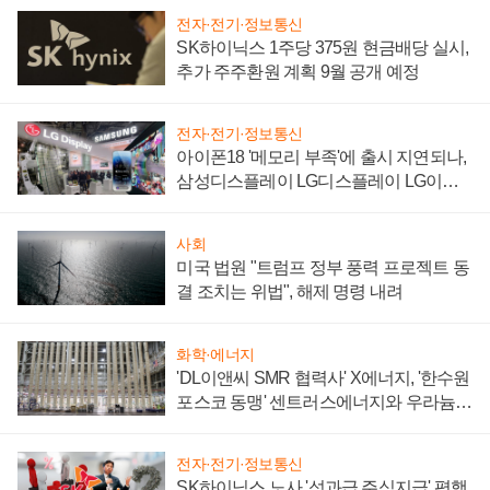
전자·전기·정보통신
SK하이닉스 1주당 375원 현금배당 실시,
추가 주주환원 계획 9월 공개 예정
전자·전기·정보통신
아이폰18 '메모리 부족'에 출시 지연되나,
삼성디스플레이 LG디스플레이 LG이노
텍 '탈애플' 수익 다각화 속도
사회
미국 법원 "트럼프 정부 풍력 프로젝트 동
결 조치는 위법", 해제 명령 내려
화학·에너지
'DL이앤씨 SMR 협력사' X에너지, '한수원
포스코 동맹' 센트러스에너지와 우라늄
계약 체결
전자·전기·정보통신
SK하이닉스 노사 '성과급 주식지급' 평행