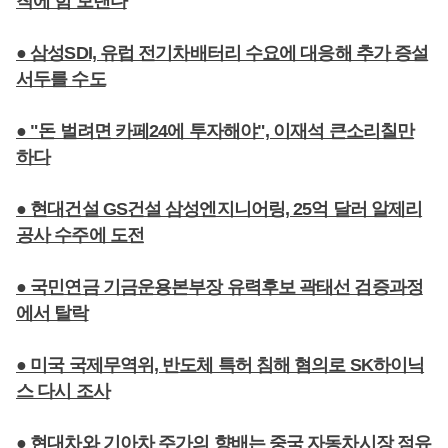
착에 힘 보탠다
● 삼성SDI, 유럽 전기차배터리 수요에 대응해 추가 증설
서두를 수도
● "돈 벌려면 카페24에 투자해야", 이재석 큰소리칠만
하다
● 현대건설 GS건설 삼성엔지니어링, 25억 달러 알제리
공사 수주에 도전
● 국민연금 기금운용본부장 유력후보 곽태선 검증과정
에서 탈락
● 미국 국제무역위, 반도체 특허 침해 혐의로 SK하이닉
스 다시 조사
● 현대차와 기아차 주가의 향배는 중국 자동차시장 점유