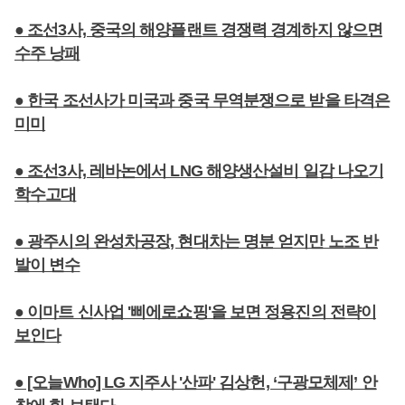
● 조선3사, 중국의 해양플랜트 경쟁력 경계하지 않으면
수주 낭패
● 한국 조선사가 미국과 중국 무역분쟁으로 받을 타격은
미미
● 조선3사, 레바논에서 LNG 해양생산설비 일감 나오기
학수고대
● 광주시의 완성차공장, 현대차는 명분 얻지만 노조 반
발이 변수
● 이마트 신사업 '삐에로쇼핑'을 보면 정용진의 전략이
보인다
● [오늘Who] LG 지주사 '산파' 김상헌, ‘구광모체제’ 안