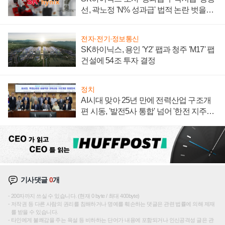
선, 곽노정 'N% 성과급' 법적 논란 벗을지
주목
전자·전기·정보통신
SK하이닉스, 용인 'Y2' 팹과 청주 'M17' 팹
건설에 54조 투자 결정
정치
AI시대 맞아 25년 만에 전력산업 구조개
편 시동, '발전5사 통합' 넘어 '한전 지주사'
재편론도
기사댓글
0
개
200자까지 쓰실 수 있습니다. (현재 0 byte / 최대 400byte)
저작권 등 다른 사람의 권리를 침해하거나 명예를 훼손하는 댓글은 관련 법률에 의해 제재
를 받을 수 있습니다.
타인에게 불쾌감을 주는 욕설 등 비하하는 단어가 내용에 포함되거나 인신공격성 글은 관