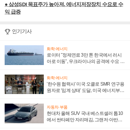
● 삼성SDI 목표주가 높아져, 에너지저장장치 수요로 수
익 급증
인기기사
화학·에너지
로이터 "정제연료 3만 톤 한국에서 러시
아로 이동", 우크라이나의 공격에 수요 늘
어
화학·에너지
'한수원 협력사' 미국 오클로 SMR 연구용
원자로 '임계 상태' 도달, 미국 에너지부
"중요한 이정표"
자동차·부품
현대차 올해 SUV 국내 베스트셀러 톱10
에서 싼타페만 자리매김, 그랜저·아반떼
'세단 쌍끌이'로 내수 방어