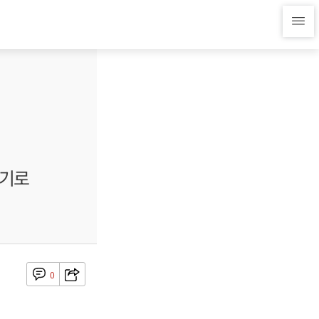
놓기로
0