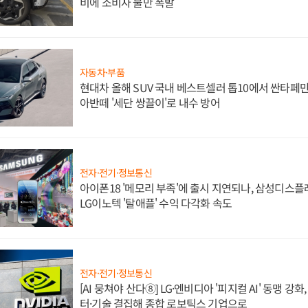
비에 소비자 불만 폭발
자동차·부품
현대차 올해 SUV 국내 베스트셀러 톱10에서 싼타페만
아반떼 '세단 쌍끌이'로 내수 방어
전자·전기·정보통신
아이폰18 '메모리 부족'에 출시 지연되나, 삼성디스
LG이노텍 '탈애플' 수익 다각화 속도
전자·전기·정보통신
[AI 뭉쳐야 산다⑧] LG·엔비디아 '피지컬 AI' 동맹 강
터·기술 결집해 종합 로보틱스 기업으로