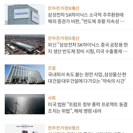
전자·전기·정보통신
삼성전자 SK하이닉스 소극적 주주환원에
해외 증권가 비판, "반도체 호황 지속성 의
문"
전자·전기·정보통신
외신 "삼성전자 SK하이닉스 중국 공장용 현
지 생산 반도체 장비 시험, 미국 수출통제 대
비"
건설
국내외서 속도 붙는 원전 사업, 삼성물산·현
대건설·대우건설에 다가오는 '약속의 시간'
사회
미국 법원 "트럼프 정부 풍력 프로젝트 동결
조치는 위법", 해제 명령 내려
전자·전기·정보통신