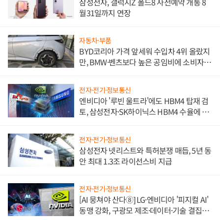
삼성전자, 갤럭시Z 폴드8 사전예약 개통 8
월31일까지 연장
자동차·부품
BYD코리아 가격 앞세워 수입차 4위 올랐지
만, BMW·벤츠보다 높은 공임비에 소비자
불만 폭발
전자·전기·정보통신
엔비디아 '루빈 울트라'에도 HBM4 탑재 검
토, 삼성전자·SK하이닉스 HBM4 수율에 주
도권 갈린다
전자·전기·정보통신
삼성전자 넷리스트와 특허분쟁 매듭, 5년 동
안 최대 1.3조 라이선스비 지급
전자·전기·정보통신
[AI 뭉쳐야 산다⑧] LG·엔비디아 '피지컬 AI'
동맹 강화, 구광모 제조·데이터·기술 결집