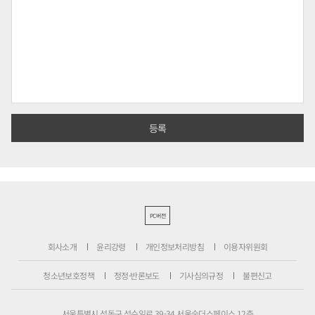
PC버전
회사소개
윤리강령
개인정보처리방침
이용자위원회
청소년보호정책
정정·반론보도
기사심의규정
불편신고
서울특별시 성동구 성수일로 39-34 서울숲더스페이스 12층