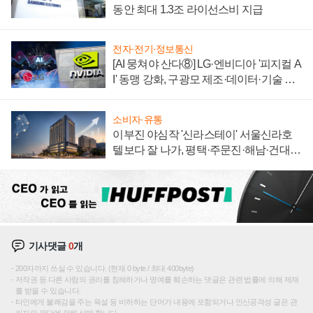
동안 최대 1.3조 라이선스비 지급
전자·전기·정보통신
[AI 뭉쳐야 산다⑧] LG·엔비디아 '피지컬 A
I' 동맹 강화, 구광모 제조·데이터·기술 결
집해 종합 로보틱스 기업으로
소비자·유통
이부진 야심작 '신라스테이' 서울신라호
텔보다 잘 나가, 평택·주문진·해남·건대로
성장판 더 넓힌다
기사댓글
0
개
200자까지 쓰실 수 있습니다. (현재 0 byte / 최대 400byte)
저작권 등 다른 사람의 권리를 침해하거나 명예를 훼손하는 댓글은 관련 법률에 의해 제재
를 받을 수 있습니다.
타인에게 불쾌감을 주는 욕설 등 비하하는 단어가 내용에 포함되거나 인신공격성 글은 관
리자의 판단에 의해 삭제 합니다.