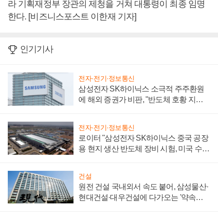
라 기획재정부 장관의 제청을 거쳐 대통령이 최종 임명
한다. [비즈니스포스트 이한재 기자]
인기기사
전자·전기·정보통신
삼성전자 SK하이닉스 소극적 주주환원
에 해외 증권가 비판, "반도체 호황 지속
성 의문"
전자·전기·정보통신
로이터 "삼성전자 SK하이닉스 중국 공장
용 현지 생산 반도체 장비 시험, 미국 수출
통제 대비"
건설
원전 건설 국내외서 속도 붙어, 삼성물산·
현대건설·대우건설에 다가오는 '약속의
시간'