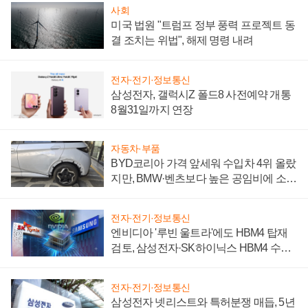
사회
미국 법원 "트럼프 정부 풍력 프로젝트 동
결 조치는 위법", 해제 명령 내려
전자·전기·정보통신
삼성전자, 갤럭시Z 폴드8 사전예약 개통
8월31일까지 연장
자동차·부품
BYD코리아 가격 앞세워 수입차 4위 올랐
지만, BMW·벤츠보다 높은 공임비에 소비
자 불만 폭발
전자·전기·정보통신
엔비디아 '루빈 울트라'에도 HBM4 탑재
검토, 삼성전자·SK하이닉스 HBM4 수율
에 주도권 갈린다
전자·전기·정보통신
삼성전자 넷리스트와 특허분쟁 매듭, 5년