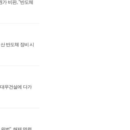
가 비판, "반도체
산 반도체 장비 시
·대우건설에 다가
위법", 해제 명령