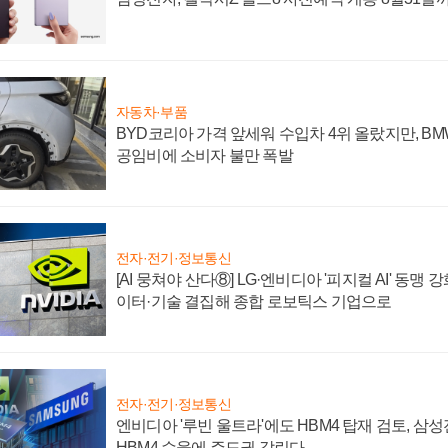
자동차·부품
BYD코리아 가격 앞세워 수입차 4위 올랐지만, B
공임비에 소비자 불만 폭발
전자·전기·정보통신
[AI 뭉쳐야 산다⑧] LG·엔비디아 '피지컬 AI' 동맹 
이터·기술 결집해 종합 로보틱스 기업으로
전자·전기·정보통신
엔비디아 '루빈 울트라'에도 HBM4 탑재 검토, 삼
HBM4 수율에 주도권 갈린다