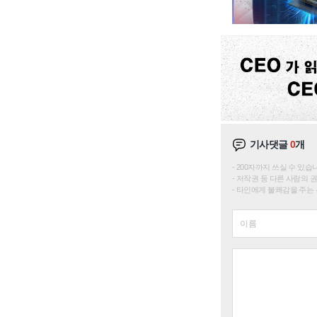
기사댓글
0
개
200자까지 쓰실 수 있습니다. 
저작권 등 다른 사람의 
타인에게 불쾌감을 주는 