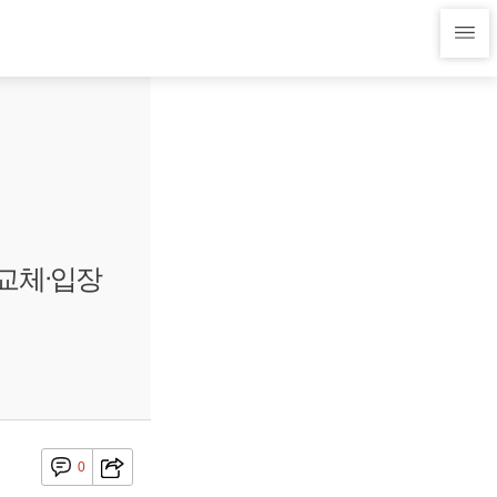
교체ᐧ입장
0