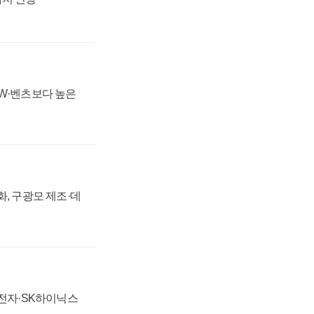
MW·벤츠보다 높은
강화, 구광모 제조·데
성전자·SK하이닉스