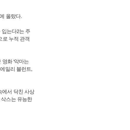
에 올랐다.
를 입는다2는 주
으로 누적 관객
 영화 '악마는
 에밀리 블런트,
속에서 닥친 사상
아 삭스는 유능한