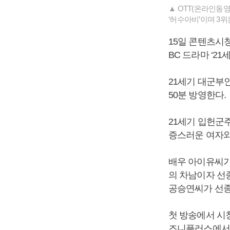
▲ OTT(온라인동영
‘허수아비’이며 3위는
15일 콘텐츠시
BC 드라마 ‘2
21세기 대군부인
50분 방영한다.
21세기 입헌군
증스러운 여자와
배우 아이유씨가
의 차남이자 선
공승연씨가 선종
첫 방송에서 시청
즈니플러스에서 