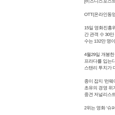
[비즈니스포스트]
OTT(온라인동영
15일 영화진흥위
간 관객 수 30
수는 132만 명이
4월29일 개봉한
프라다를 입는다'
스탠리 투치가 
종이 잡지 '런
초유의 경영 위
중견 저널리스트
2위는 영화 ‘슈