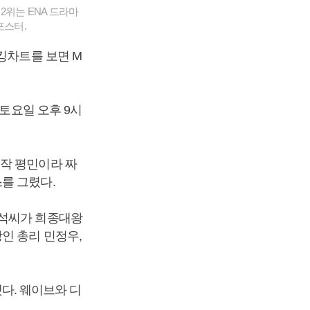
2위는 ENA 드라마
포스터.
킹차트를 보면 M
 토요일 오후 9시
고작 평민이라 짜
를 그렸다.
우석씨가 희종대왕
인 총리 민정우,
했다. 웨이브와 디