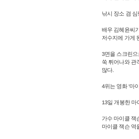
낚시 장소 겸 
배우 김혜윤씨가
저수지에 가게 
3면을 스크린으
쑥 튀어나와 관
많다.
4위는 영화 ‘마
13일 개봉한 마
가수 마이클 잭
마이클 잭슨 역