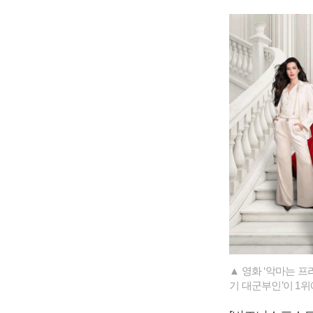
▲ 영화 ‘악마는 프
기 대군부인’이 1위