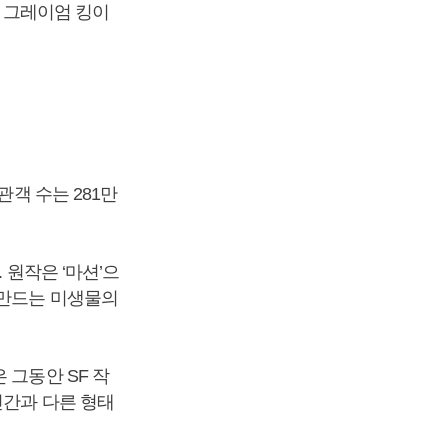
한 그레이엄 킹이
관객 수는 281만
 원작은 ‘마션’으
 만드는 미생물의
 그동안 SF 작
인간과 다른 형태