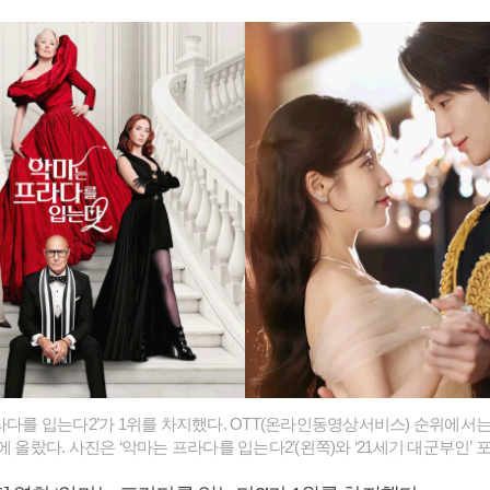
라다를 입는다2’가 1위를 차지했다. OTT(온라인동영상서비스) 순위에서는 
에 올랐다. 사진은 ‘악마는 프라다를 입는다2’(왼쪽)와 ‘21세기 대군부인’ 