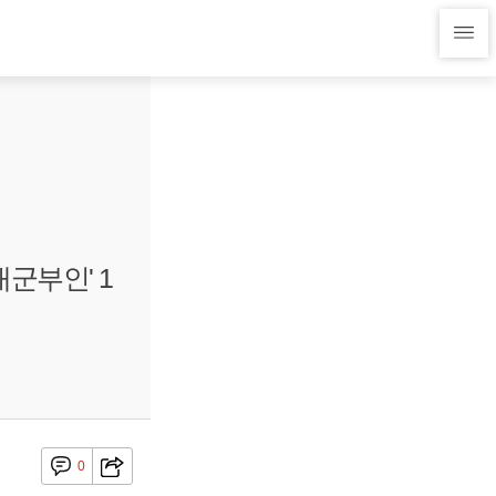
대군부인' 1
0