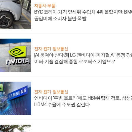
자동차·부품
BYD코리아 가격 앞세워 수입차 4위 올랐지만, B
공임비에 소비자 불만 폭발
전자·전기·정보통신
[AI 뭉쳐야 산다⑧] LG·엔비디아 '피지컬 AI' 동맹 
이터·기술 결집해 종합 로보틱스 기업으로
전자·전기·정보통신
엔비디아 '루빈 울트라'에도 HBM4 탑재 검토, 삼
HBM4 수율에 주도권 갈린다