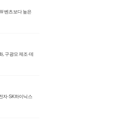
MW·벤츠보다 높은
강화, 구광모 제조·데
성전자·SK하이닉스