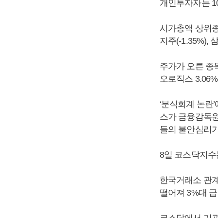
개인투자자는 10
시가총액 상위종목을
지주(-1.35%)
주가가 오른 종목
오로직스 3.06%
‘분식회계 논란
스가 금융감독원
들의 불안심리가
8일 코스닥지수는
한국거래소 관계
떨어져 3%대 급
코스닥에서 기관투