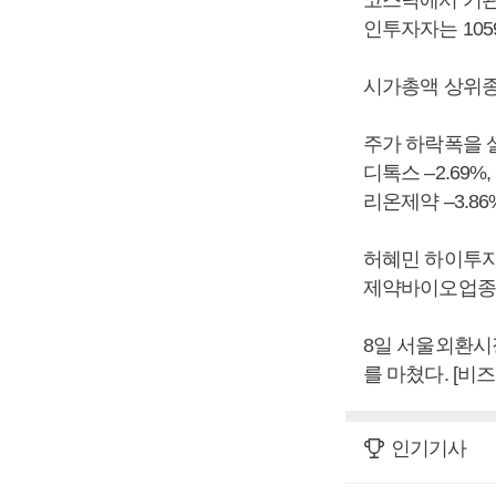
인투자자는 105
시가총액 상위종
주가 하락폭을 살펴
디톡스 –2.69%,
리온제약 –3.86
허혜민 하이투자
제약바이오업종 
8일 서울외환시장
를 마쳤다. [비
인기기사