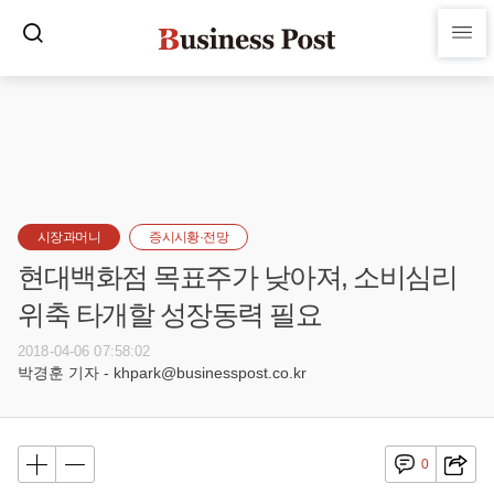
시장과머니
증시시황·전망
현대백화점 목표주가 낮아져, 소비심리
위축 타개할 성장동력 필요
2018-04-06 07:58:02
박경훈 기자 - khpark@businesspost.co.kr
0