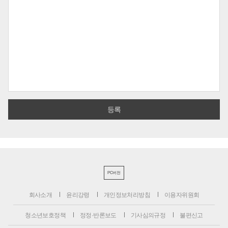
PC버전
회사소개
윤리강령
개인정보처리방침
이용자위원회
청소년보호정책
정정·반론보도
기사심의규정
불편신고