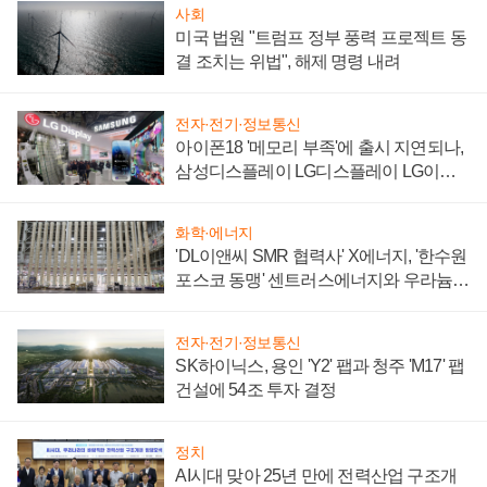
사회
미국 법원 "트럼프 정부 풍력 프로젝트 동
결 조치는 위법", 해제 명령 내려
전자·전기·정보통신
아이폰18 '메모리 부족'에 출시 지연되나,
삼성디스플레이 LG디스플레이 LG이노
텍 '탈애플' 수익 다각화 속도
화학·에너지
'DL이앤씨 SMR 협력사' X에너지, '한수원
포스코 동맹' 센트러스에너지와 우라늄
계약 체결
전자·전기·정보통신
SK하이닉스, 용인 'Y2' 팹과 청주 'M17' 팹
건설에 54조 투자 결정
정치
AI시대 맞아 25년 만에 전력산업 구조개