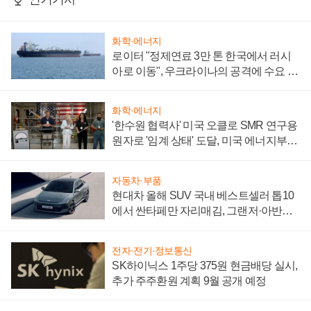
화학·에너지
로이터 "정제연료 3만 톤 한국에서 러시
아로 이동", 우크라이나의 공격에 수요 늘
어
화학·에너지
'한수원 협력사' 미국 오클로 SMR 연구용
원자로 '임계 상태' 도달, 미국 에너지부
"중요한 이정표"
자동차·부품
현대차 올해 SUV 국내 베스트셀러 톱10
에서 싼타페만 자리매김, 그랜저·아반떼
'세단 쌍끌이'로 내수 방어
전자·전기·정보통신
SK하이닉스 1주당 375원 현금배당 실시,
추가 주주환원 계획 9월 공개 예정