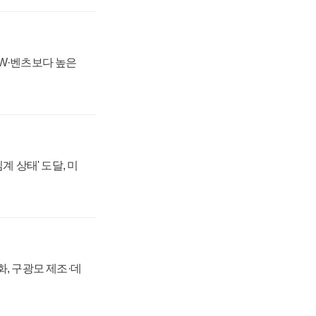
MW·벤츠보다 높은
계 상태' 도달, 미
강화, 구광모 제조·데