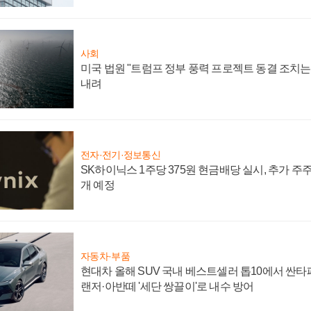
사회
미국 법원 "트럼프 정부 풍력 프로젝트 동결 조치는 
내려
전자·전기·정보통신
SK하이닉스 1주당 375원 현금배당 실시, 추가 주
개 예정
자동차·부품
현대차 올해 SUV 국내 베스트셀러 톱10에서 싼타
랜저·아반떼 '세단 쌍끌이'로 내수 방어