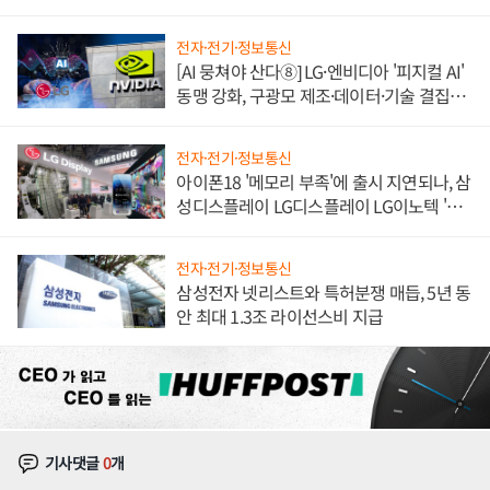
한 이정표"
전자·전기·정보통신
[AI 뭉쳐야 산다⑧] LG·엔비디아 '피지컬 AI'
동맹 강화, 구광모 제조·데이터·기술 결집
해 종합 로보틱스 기업으로
전자·전기·정보통신
아이폰18 '메모리 부족'에 출시 지연되나, 삼
성디스플레이 LG디스플레이 LG이노텍 '탈
애플' 수익 다각화 속도
전자·전기·정보통신
삼성전자 넷리스트와 특허분쟁 매듭, 5년 동
안 최대 1.3조 라이선스비 지급
기사댓글
0
개