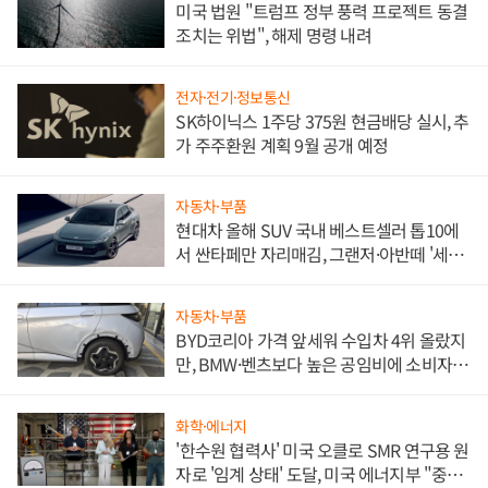
미국 법원 "트럼프 정부 풍력 프로젝트 동결
조치는 위법", 해제 명령 내려
전자·전기·정보통신
SK하이닉스 1주당 375원 현금배당 실시, 추
가 주주환원 계획 9월 공개 예정
자동차·부품
현대차 올해 SUV 국내 베스트셀러 톱10에
서 싼타페만 자리매김, 그랜저·아반떼 '세단
쌍끌이'로 내수 방어
자동차·부품
BYD코리아 가격 앞세워 수입차 4위 올랐지
만, BMW·벤츠보다 높은 공임비에 소비자
불만 폭발
화학·에너지
'한수원 협력사' 미국 오클로 SMR 연구용 원
자로 '임계 상태' 도달, 미국 에너지부 "중요