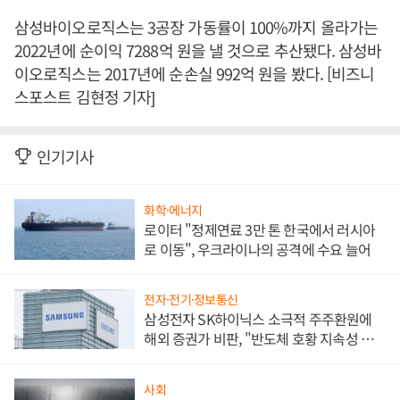
삼성바이오로직스는 3공장 가동률이 100%까지 올라가는
2022년에 순이익 7288억 원을 낼 것으로 추산됐다. 삼성바
이오로직스는 2017년에 순손실 992억 원을 봤다. [비즈니
스포스트 김현정 기자]
인기기사
화학·에너지
로이터 "정제연료 3만 톤 한국에서 러시아
로 이동", 우크라이나의 공격에 수요 늘어
전자·전기·정보통신
삼성전자 SK하이닉스 소극적 주주환원에
해외 증권가 비판, "반도체 호황 지속성 의
문"
사회