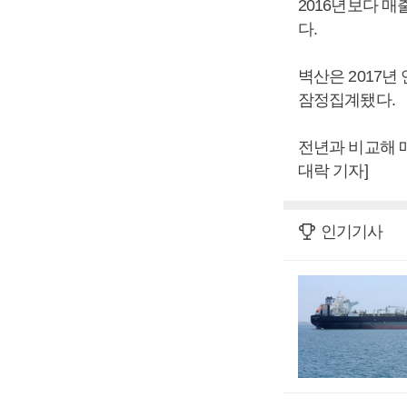
2016년보다 매
다.
벽산은 2017년 
잠정집계됐다.
전년과 비교해 매출
대락 기자]
인기기사