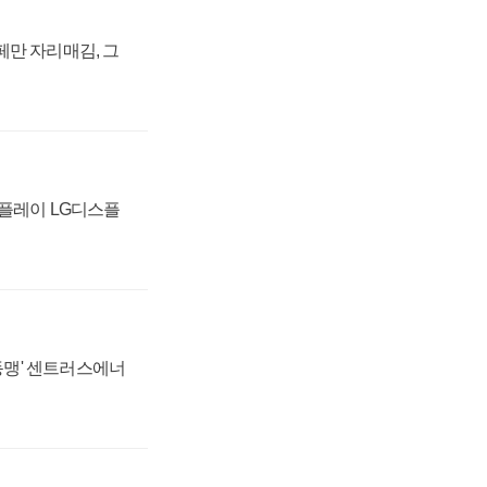
페만 자리매김, 그
스플레이 LG디스플
 동맹' 센트러스에너