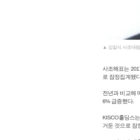
▲ 김일식 사조대림
사조해표는 2017
로 잠정집계됐다
전년과 비교해 매
6% 급증했
KISCO홀딩스는
거둔 것으로 잠