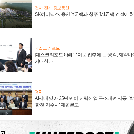
전자·전기·정보통신
SK하이닉스, 용인 'Y2' 팹과 청주 'M17' 팹 건설에 
데스크 리포트
[데스크리포트 8월] 무더운 입추에 든 생각, 제약
기대한다
정치
AI시대 맞아 25년 만에 전력산업 구조개편 시동, '
'한전 지주사' 재편론도