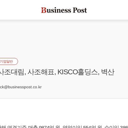
기업일반
사조대림, 사조해표, KISCO홀딩스, 벽산
0
k@businesspost.co.kr
 연결기준 매출 9874억 원, 영업이익 554억 원, 순이익 38