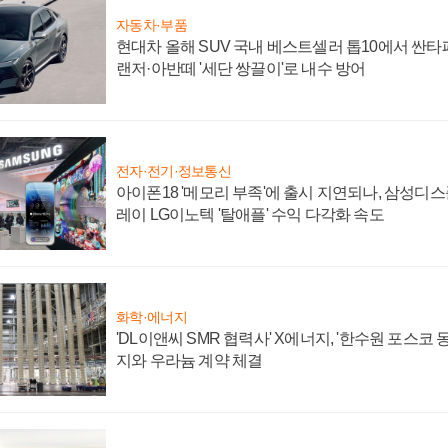
자동차·부품
현대차 올해 SUV 국내 베스트셀러 톱10에서 싼타
랜저·아반떼 '세단 쌍끌이'로 내수 방어
전자·전기·정보통신
아이폰18 '메모리 부족'에 출시 지연되나, 삼성디
레이 LG이노텍 '탈애플' 수익 다각화 속도
화학·에너지
'DL이앤씨 SMR 협력사' X에너지, '한수원 포스코
지와 우라늄 계약 체결