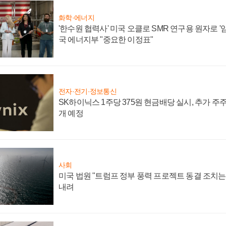
화학·에너지
'한수원 협력사' 미국 오클로 SMR 연구용 원자로 '임
국 에너지부 "중요한 이정표"
전자·전기·정보통신
SK하이닉스 1주당 375원 현금배당 실시, 추가 주
개 예정
사회
미국 법원 "트럼프 정부 풍력 프로젝트 동결 조치는 
내려