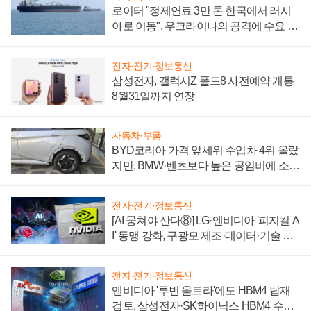
로이터 "정제연료 3만 톤 한국에서 러시
아로 이동", 우크라이나의 공격에 수요 늘
어
전자·전기·정보통신
삼성전자, 갤럭시Z 폴드8 사전예약 개통
8월31일까지 연장
자동차·부품
BYD코리아 가격 앞세워 수입차 4위 올랐
지만, BMW·벤츠보다 높은 공임비에 소비
자 불만 폭발
전자·전기·정보통신
[AI 뭉쳐야 산다⑧] LG·엔비디아 '피지컬 A
I' 동맹 강화, 구광모 제조·데이터·기술 결
집해 종합 로보틱스 기업으로
전자·전기·정보통신
엔비디아 '루빈 울트라'에도 HBM4 탑재
검토, 삼성전자·SK하이닉스 HBM4 수율