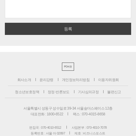
PC버전
회사소개
윤리강령
개인정보처리방침
이용자위원회
청소년보호정책
정정·반론보도
기사심의규정
불편신고
서울특별시 성동구 성수일로 39-34 서울숲더스페이스 12층
대표전화 : 1800-6522
팩스 : 070-4015-8658
편집국 : 070-4010-8512
사업본부 : 070-4010-7078
등록번호 : 서울 아 02897
제호 : 비즈니스포스트