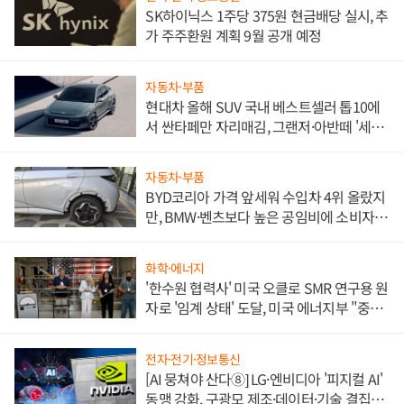
SK하이닉스 1주당 375원 현금배당 실시, 추
가 주주환원 계획 9월 공개 예정
자동차·부품
현대차 올해 SUV 국내 베스트셀러 톱10에
서 싼타페만 자리매김, 그랜저·아반떼 '세단
쌍끌이'로 내수 방어
자동차·부품
BYD코리아 가격 앞세워 수입차 4위 올랐지
만, BMW·벤츠보다 높은 공임비에 소비자
불만 폭발
화학·에너지
'한수원 협력사' 미국 오클로 SMR 연구용 원
자로 '임계 상태' 도달, 미국 에너지부 "중요
한 이정표"
전자·전기·정보통신
[AI 뭉쳐야 산다⑧] LG·엔비디아 '피지컬 AI'
동맹 강화, 구광모 제조·데이터·기술 결집