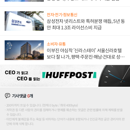
해 종합 로보틱스 기업으로
전자·전기·정보통신
삼성전자 넷리스트와 특허분쟁 매듭, 5년 동
안 최대 1.3조 라이선스비 지급
소비자·유통
이부진 야심작 '신라스테이' 서울신라호텔
보다 잘 나가, 평택·주문진·해남·건대로 성
장판 더 넓힌다
기사댓글
0
개
200자까지 쓰실 수 있습니다. (현재 0 byte / 최대 400byte)
저작권 등 다른 사람의 권리를 침해하거나 명예를 훼손하는 댓글은 관련 법률에 의해 제재를 받을
수 있습니다.
타인에게 불쾌감을 주는 욕설 등 비하하는 단어가 내용에 포함되거나 인신공격성 글은 관리자의 판
단에 의해 삭제 합니다.