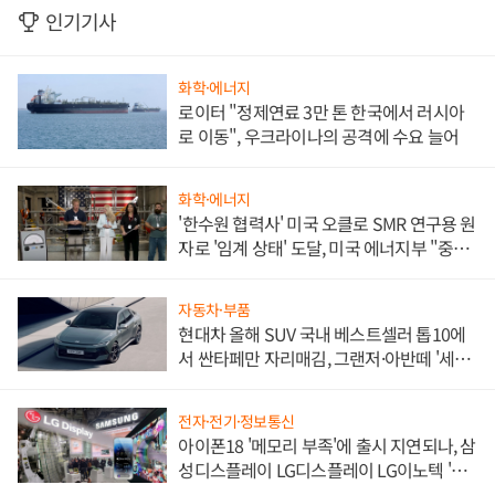
인기기사
화학·에너지
로이터 "정제연료 3만 톤 한국에서 러시아
로 이동", 우크라이나의 공격에 수요 늘어
화학·에너지
'한수원 협력사' 미국 오클로 SMR 연구용 원
자로 '임계 상태' 도달, 미국 에너지부 "중요
한 이정표"
자동차·부품
현대차 올해 SUV 국내 베스트셀러 톱10에
서 싼타페만 자리매김, 그랜저·아반떼 '세단
쌍끌이'로 내수 방어
전자·전기·정보통신
아이폰18 '메모리 부족'에 출시 지연되나, 삼
성디스플레이 LG디스플레이 LG이노텍 '탈
애플' 수익 다각화 속도