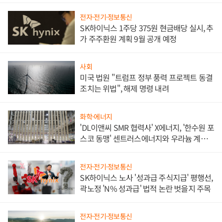
전자·전기·정보통신
SK하이닉스 1주당 375원 현금배당 실시, 추
가 주주환원 계획 9월 공개 예정
사회
미국 법원 "트럼프 정부 풍력 프로젝트 동결
조치는 위법", 해제 명령 내려
화학·에너지
'DL이앤씨 SMR 협력사' X에너지, '한수원 포
스코 동맹' 센트러스에너지와 우라늄 계약
체결
전자·전기·정보통신
SK하이닉스 노사 '성과급 주식지급' 평행선,
곽노정 'N% 성과급' 법적 논란 벗을지 주목
전자·전기·정보통신