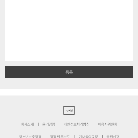
PC버전
회사소개
윤리강령
개인정보처리방침
이용자위원회
청소년보호정책
정정·반론보도
기사심의규정
불편신고