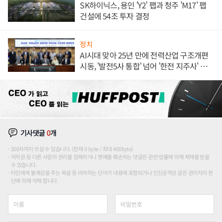
SK하이닉스, 용인 'Y2' 팹과 청주 'M17' 팹
건설에 54조 투자 결정
정치
AI시대 맞아 25년 만에 전력산업 구조개편
시동, '발전5사 통합' 넘어 '한전 지주사' 재편
론도
기사댓글
0
개
200자까지 쓰실 수 있습니다. (현재 0 byte / 최대 400byte)
저작권 등 다른 사람의 권리를 침해하거나 명예를 훼손하는 댓글은 관련 법률에 의해 제재를 받을
수 있습니다.
타인에게 불쾌감을 주는 욕설 등 비하하는 단어가 내용에 포함되거나 인신공격성 글은 관리자의 판
단에 의해 삭제 합니다.