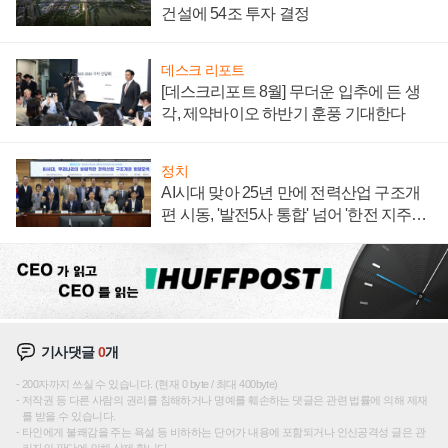
건설에 54조 투자 결정
데스크 리포트
[데스크리포트 8월] 무더운 입추에 든 생
각, 제약바이오 하반기 훈풍 기대한다
정치
AI시대 맞아 25년 만에 전력산업 구조개
편 시동, '발전5사 통합' 넘어 '한전 지주사'
재편론도
기사댓글
0
개
200자까지 쓰실 수 있습니다. (현재 0 byte / 최대 400byte)
저작권 등 다른 사람의 권리를 침해하거나 명예를 훼손하는 댓글은 관련 법률에 의해 제재
를 받을 수 있습니다.
타인에게 불쾌감을 주는 욕설 등 비하하는 단어가 내용에 포함되거나 인신공격성 글은 관
리자의 판단에 의해 삭제 합니다.