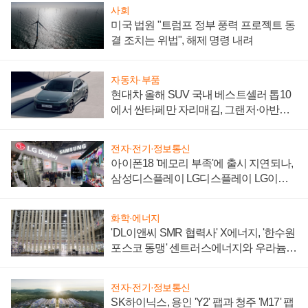
사회
미국 법원 "트럼프 정부 풍력 프로젝트 동
결 조치는 위법", 해제 명령 내려
자동차·부품
현대차 올해 SUV 국내 베스트셀러 톱10
에서 싼타페만 자리매김, 그랜저·아반떼
'세단 쌍끌이'로 내수 방어
전자·전기·정보통신
아이폰18 '메모리 부족'에 출시 지연되나,
삼성디스플레이 LG디스플레이 LG이노
텍 '탈애플' 수익 다각화 속도
화학·에너지
'DL이앤씨 SMR 협력사' X에너지, '한수원
포스코 동맹' 센트러스에너지와 우라늄
계약 체결
전자·전기·정보통신
SK하이닉스, 용인 'Y2' 팹과 청주 'M17' 팹