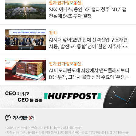
전자·전기·정보통신
SK하이닉스, 용인 'Y2' 팹과 청주 'M17' 팹
건설에 54조 투자 결정
정치
AI시대 맞아 25년 만에 전력산업 구조개편
시동, '발전5사 통합' 넘어 '한전 지주사' 재편
론도
전자·전기·정보통신
AI 메모리반도체 시장에서 낸드플래시보다
D램 부각, 고객사 물량 선점 수요의 '우선순
위'
기사댓글
0
개
200자까지 쓰실 수 있습니다. (현재 0 byte / 최대 400byte)
저작권 등 다른 사람의 권리를 침해하거나 명예를 훼손하는 댓글은 관련 법률에 의해 제재를 받을