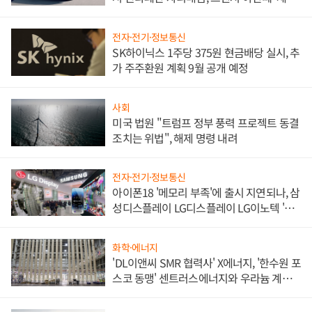
쌍끌이'로 내수 방어
전자·전기·정보통신
SK하이닉스 1주당 375원 현금배당 실시, 추
가 주주환원 계획 9월 공개 예정
사회
미국 법원 "트럼프 정부 풍력 프로젝트 동결
조치는 위법", 해제 명령 내려
전자·전기·정보통신
아이폰18 '메모리 부족'에 출시 지연되나, 삼
성디스플레이 LG디스플레이 LG이노텍 '탈
애플' 수익 다각화 속도
화학·에너지
'DL이앤씨 SMR 협력사' X에너지, '한수원 포
스코 동맹' 센트러스에너지와 우라늄 계약
체결