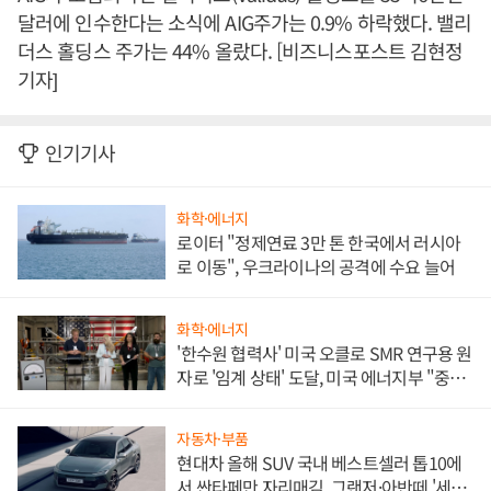
달러에 인수한다는 소식에 AIG주가는 0.9% 하락했다. 밸리
더스 홀딩스 주가는 44% 올랐다. [비즈니스포스트 김현정
기자]
인기기사
화학·에너지
로이터 "정제연료 3만 톤 한국에서 러시아
로 이동", 우크라이나의 공격에 수요 늘어
화학·에너지
'한수원 협력사' 미국 오클로 SMR 연구용 원
자로 '임계 상태' 도달, 미국 에너지부 "중요
한 이정표"
자동차·부품
현대차 올해 SUV 국내 베스트셀러 톱10에
서 싼타페만 자리매김, 그랜저·아반떼 '세단