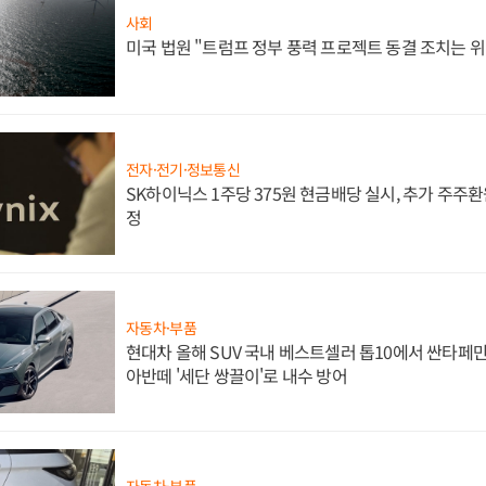
사회
미국 법원 "트럼프 정부 풍력 프로젝트 동결 조치는 위
전자·전기·정보통신
SK하이닉스 1주당 375원 현금배당 실시, 추가 주주환
정
자동차·부품
현대차 올해 SUV 국내 베스트셀러 톱10에서 싼타페만
아반떼 '세단 쌍끌이'로 내수 방어