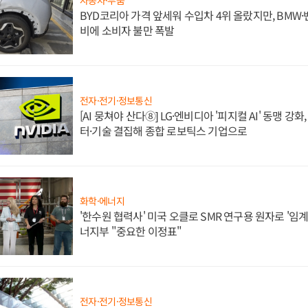
자동차·부품
BYD코리아 가격 앞세워 수입차 4위 올랐지만, BMW
비에 소비자 불만 폭발
전자·전기·정보통신
[AI 뭉쳐야 산다⑧] LG·엔비디아 '피지컬 AI' 동맹 강
터·기술 결집해 종합 로보틱스 기업으로
화학·에너지
'한수원 협력사' 미국 오클로 SMR 연구용 원자로 '임계 
너지부 "중요한 이정표"
전자·전기·정보통신