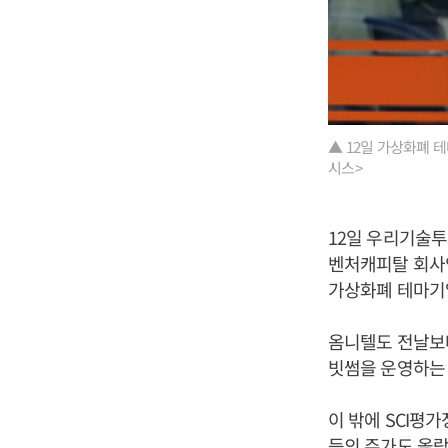
▲ 12일 가상화폐 
시스>
12일 우리기술투
벤처캐피탈 회사
가상화폐 테마기
옴니텔도 전날보다
빗썸을 운영하는
이 밖에 SCI평가정
등의 주가도 올랐