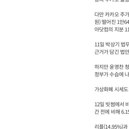
다만 카카오 주가는
원) 떨어진 1만
아닷컴의 지분 1
11일 박상기 법
근거가 담긴 법
하지만 윤영찬 청
정부가 수습에 나
가상화폐 시세도
12일 빗썸에서 비
간 전에 비해 6.
리플(14.95%)