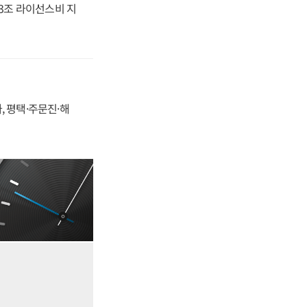
.3조 라이선스비 지
, 평택·주문진·해