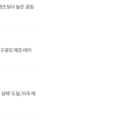
·벤츠보다 높은 공임
화, 구광모 제조·데이
상태' 도달, 미국 에