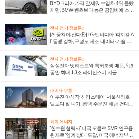
BYD코리아 가격 앞세워 수입차 4위 올랐
지만, BMW·벤츠보다 높은 공임비에 소비
자 불만 폭발
전자·전기·정보통신
[AI 뭉쳐야 산다⑧] LG·엔비디아 '피지컬 A
I' 동맹 강화, 구광모 제조·데이터·기술 결
집해 종합 로보틱스 기업으로
전자·전기·정보통신
삼성전자 넷리스트와 특허분쟁 매듭, 5년
동안 최대 1.3조 라이선스비 지급
소비자·유통
이부진 야심작 '신라스테이' 서울신라호
텔보다 잘 나가, 평택·주문진·해남·건대로
성장판 더 넓힌다
화학·에너지
'한수원 협력사' 미국 오클로 SMR 연구용
원자로 '임계 상태' 도달, 미국 에너지부