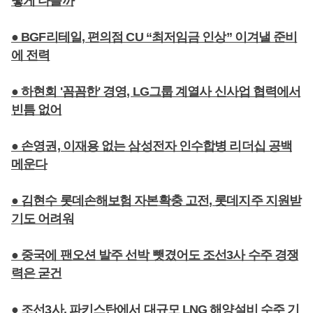
떻게 다를까
● BGF리테일, 편의점 CU “최저임금 인상” 이겨낼 준비
에 전력
● 하현회 '꼼꼼한' 경영, LG그룹 계열사 신사업 협력에서
빈틈 없어
● 손영권, 이재용 없는 삼성전자 인수합병 리더십 공백
메운다
● 김현수 롯데손해보험 자본확충 고전, 롯데지주 지원받
기도 어려워
● 중국에 팬오션 발주 선박 뺏겼어도 조선3사 수주 경쟁
력은 굳건
● 조선3사, 파키스탄에서 대규모 LNG 해양설비 수주 기