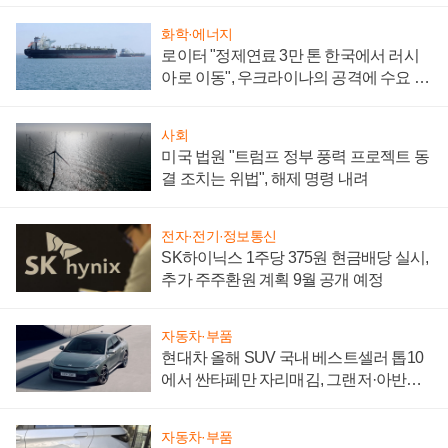
화학·에너지
로이터 "정제연료 3만 톤 한국에서 러시
아로 이동", 우크라이나의 공격에 수요 늘
어
사회
미국 법원 "트럼프 정부 풍력 프로젝트 동
결 조치는 위법", 해제 명령 내려
전자·전기·정보통신
SK하이닉스 1주당 375원 현금배당 실시,
추가 주주환원 계획 9월 공개 예정
자동차·부품
현대차 올해 SUV 국내 베스트셀러 톱10
에서 싼타페만 자리매김, 그랜저·아반떼
'세단 쌍끌이'로 내수 방어
자동차·부품