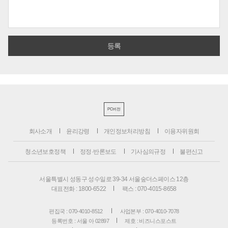
PC버전
회사소개
윤리강령
개인정보처리방침
이용자위원회
청소년보호정책
정정·반론보도
기사심의규정
불편신고
서울특별시 성동구 성수일로 39-34 서울숲더스페이스 12층
대표전화 : 1800-6522
팩스 : 070-4015-8658
편집국 : 070-4010-8512
사업본부 : 070-4010-7078
등록번호 : 서울 아 02897
제호 : 비즈니스포스트