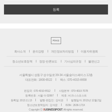
PC버전
회사소개
윤리강령
개인정보처리방침
이용자위원회
청소년보호정책
정정·반론보도
기사심의규정
불편신고
서울특별시 성동구 성수일로 39-34 서울숲더스페이스 12층
대표전화 : 1800-6522
팩스 : 070-4015-8658
편집국 : 070-4010-8512
사업본부 : 070-4010-7078
등록번호 : 서울 아 02897
제호 : 비즈니스포스트
등록일: 2013.11.13
발행·편집인 : 강석운
발행일자: 2013년 12월 2일
청소년보호책임자 : 강석운
ISSN : 2636-171X
Copyright ⓒ
B
USINESSPOST
. All rights reserved.