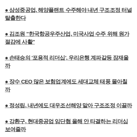
● 삼성중공업, 해양플랜트 수주해야 내년 구조조정 터널
탈출한다
● 김조원 "한국항공우주산업, 미국사업 수주 위해 원가
절감에 사활"
● 손태승의 '포용적 리더십', 우리은행 계파갈등 잠재울
까
● 장수 CEO 많은 보험업계에도 세대교체 태풍 몰아칠
까
● 정성립, 내년에도 대우조선해양 맡아 구조조정 이끌까
● 강환구, 현대중공업 임단협 올해 안 타결하는 리더십
보여줄까