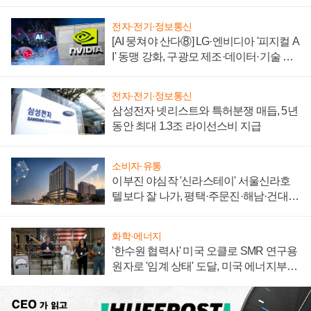
자 불만 폭발
전자·전기·정보통신
[AI 뭉쳐야 산다⑧] LG·엔비디아 '피지컬 A
I' 동맹 강화, 구광모 제조·데이터·기술 결
집해 종합 로보틱스 기업으로
전자·전기·정보통신
삼성전자 넷리스트와 특허분쟁 매듭, 5년
동안 최대 1.3조 라이선스비 지급
소비자·유통
이부진 야심작 '신라스테이' 서울신라호
텔보다 잘 나가, 평택·주문진·해남·건대로
성장판 더 넓힌다
화학·에너지
'한수원 협력사' 미국 오클로 SMR 연구용
원자로 '임계 상태' 도달, 미국 에너지부
"중요한 이정표"