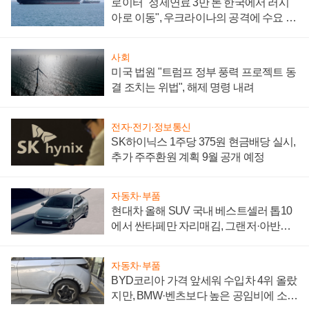
로이터 "정제연료 3만 톤 한국에서 러시
아로 이동", 우크라이나의 공격에 수요 늘
어
사회
미국 법원 "트럼프 정부 풍력 프로젝트 동
결 조치는 위법", 해제 명령 내려
전자·전기·정보통신
SK하이닉스 1주당 375원 현금배당 실시,
추가 주주환원 계획 9월 공개 예정
자동차·부품
현대차 올해 SUV 국내 베스트셀러 톱10
에서 싼타페만 자리매김, 그랜저·아반떼
'세단 쌍끌이'로 내수 방어
자동차·부품
BYD코리아 가격 앞세워 수입차 4위 올랐
지만, BMW·벤츠보다 높은 공임비에 소비