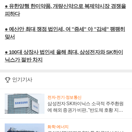
● 유한양행 한미약품, 개량신약으로 복제약시장 경쟁을
피하다
● 예산안 최대 쟁점 법인세, 여 "증세" 야 "감세" 팽팽히
맞서
● 100대 상장사 법인세 올해 최대, 삼성전자와 SK하이
닉스가 절반 차지
인기기사
전자·전기·정보통신
삼성전자 SK하이닉스 소극적 주주환원
에 해외 증권가 비판, "반도체 호황 지속
성 의문"
화학·에너지