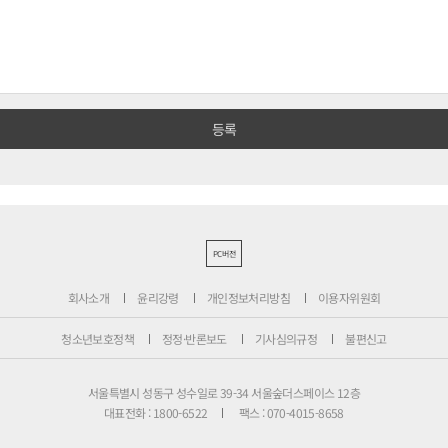
PC버전
회사소개
윤리강령
개인정보처리방침
이용자위원회
청소년보호정책
정정·반론보도
기사심의규정
불편신고
서울특별시 성동구 성수일로 39-34 서울숲더스페이스 12층
대표전화 : 1800-6522
팩스 : 070-4015-8658