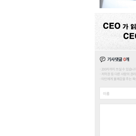
기사댓글
0
개
200자까지 쓰실 수 있습니다. (
저작권 등 다른 사람의 권리
타인에게 불쾌감을 주는 욕설