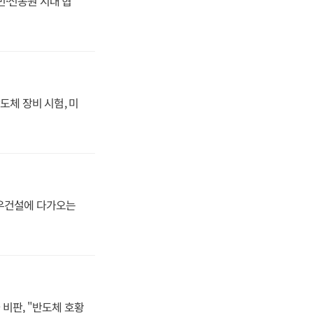
동빈·신동원 시대 협
도체 장비 시험, 미
대우건설에 다가오는
비판, "반도체 호황