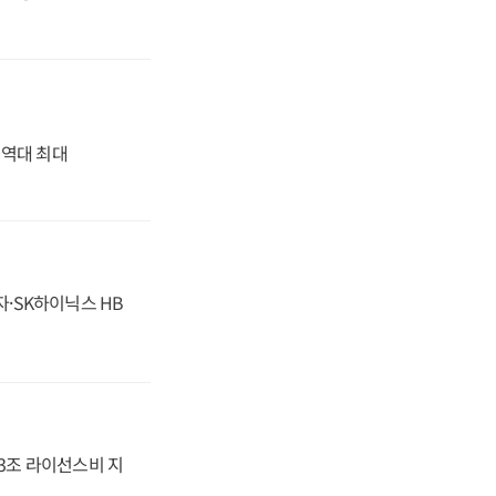
' 역대 최대
자·SK하이닉스 HB
.3조 라이선스비 지