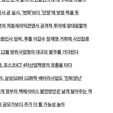
사 곧 실시, '변화'보다 '안정'에 방점 찍을 듯
일본의 적층세라믹콘덴서 공격적 투자에 맞대응할까
원인사 임박, 투톱 이갑수 장재영 거취에 시선집중
 12월 방위사업청의 대규모 발주를 기다린다
환, 포스코ICT 4차산업혁명의 흐름을 타다
차, 삼성SDI와 LG화학 배터리사업도 '진퇴양난'
에게 정부의 택배서비스 발전방안은 날개 달아주는 격
뒤 공모가보다 주가 더 뛸 가능성 높아