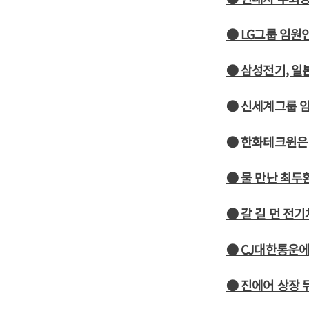
● LG그룹 임원인
● 삼성전기, 
● 신세계그룹 임
● 한화테크윈은
● 물 만난 최두
● 갈 길 먼 전기
● CJ대한통운
● 진에어 상장 