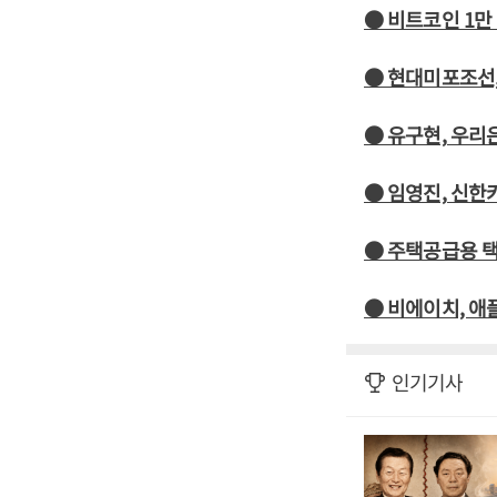
● 비트코인 1만
● 현대미포조선,
● 유구현, 우리
● 임영진, 신한
● 주택공급용 택
● 비에이치, 애
인기기사