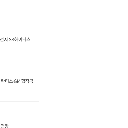
성전자 SK하이닉스
스텔란티스·GM 합작공
지 연장