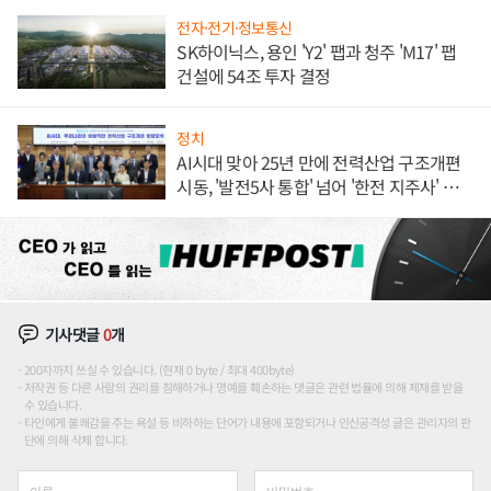
전자·전기·정보통신
SK하이닉스, 용인 'Y2' 팹과 청주 'M17' 팹
건설에 54조 투자 결정
정치
AI시대 맞아 25년 만에 전력산업 구조개편
시동, '발전5사 통합' 넘어 '한전 지주사' 재편
론도
기사댓글
0
개
200자까지 쓰실 수 있습니다. (현재 0 byte / 최대 400byte)
저작권 등 다른 사람의 권리를 침해하거나 명예를 훼손하는 댓글은 관련 법률에 의해 제재를 받을
수 있습니다.
타인에게 불쾌감을 주는 욕설 등 비하하는 단어가 내용에 포함되거나 인신공격성 글은 관리자의 판
단에 의해 삭제 합니다.