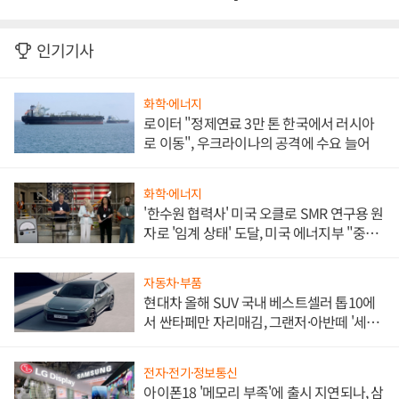
인기기사
화학·에너지
로이터 "정제연료 3만 톤 한국에서 러시아
로 이동", 우크라이나의 공격에 수요 늘어
화학·에너지
'한수원 협력사' 미국 오클로 SMR 연구용 원
자로 '임계 상태' 도달, 미국 에너지부 "중요
한 이정표"
자동차·부품
현대차 올해 SUV 국내 베스트셀러 톱10에
서 싼타페만 자리매김, 그랜저·아반떼 '세단
쌍끌이'로 내수 방어
전자·전기·정보통신
아이폰18 '메모리 부족'에 출시 지연되나, 삼