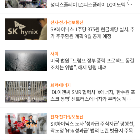
성디스플레이 LG디스플레이 LG이노텍 '탈
애플' 수익 다각화 속도
전자·전기·정보통신
SK하이닉스 1주당 375원 현금배당 실시, 추
가 주주환원 계획 9월 공개 예정
사회
미국 법원 "트럼프 정부 풍력 프로젝트 동결
조치는 위법", 해제 명령 내려
화학·에너지
'DL이앤씨 SMR 협력사' X에너지, '한수원 포
스코 동맹' 센트러스에너지와 우라늄 계약
체결
전자·전기·정보통신
SK하이닉스 노사 '성과급 주식지급' 평행선,
곽노정 'N% 성과급' 법적 논란 벗을지 주목