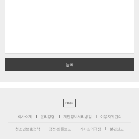
PC버전
회사소개
윤리강령
개인정보처리방침
이용자위원회
청소년보호정책
정정·반론보도
기사심의규정
불편신고