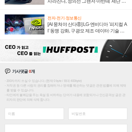
사라진다, 정의선 그랜저·아반떼 '세단 쌍
끌이'로 내수 방어
전자·전기·정보통신
[AI 뭉쳐야 산다⑧] LG·엔비디아 '피지컬 A
I' 동맹 강화, 구광모 제조·데이터·기술 결
집해 종합 로보틱스 기업으로
기사댓글
0
개
200자까지 쓰실 수 있습니다. (현재 0 byte / 최대 400byte)
저작권 등 다른 사람의 권리를 침해하거나 명예를 훼손하는 댓글은 관련 법률에 의해 제재
를 받을 수 있습니다.
타인에게 불쾌감을 주는 욕설 등 비하하는 단어가 내용에 포함되거나 인신공격성 글은 관
리자의 판단에 의해 삭제 합니다.