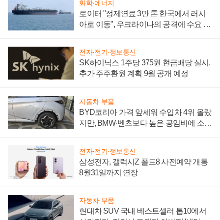
화학·에너지
로이터 "정제연료 3만 톤 한국에서 러시
아로 이동", 우크라이나의 공격에 수요 늘
어
전자·전기·정보통신
SK하이닉스 1주당 375원 현금배당 실시,
추가 주주환원 계획 9월 공개 예정
자동차·부품
BYD코리아 가격 앞세워 수입차 4위 올랐
지만, BMW·벤츠보다 높은 공임비에 소비
자 불만 폭발
전자·전기·정보통신
삼성전자, 갤럭시Z 폴드8 사전예약 개통
8월31일까지 연장
자동차·부품
현대차 SUV 국내 베스트셀러 톱10에서