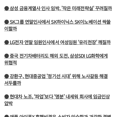
● 삼성 금융계열사 인사 임박, '작은 미래전략실' 꾸려질까
● SK그룹 연말인사에서 SK하이닉스 SK이노베이션 싹쓸
이할까
● LG전자 연말 임원인사에서 여성임원 ‘유리천장’ 깨질까
● 중국 전기차배터리도 해외 도전, 삼성SDI LG화학에게
위협적
● 강환구, 현대중공업 '정기선 시대' 위해 노사갈등 해결
서두를까
● 현대차 노조, ‘파업’보다 ‘명분’ 내세워 회사에 임금인상
압박
● 애플 아이폰X 흥행비결은 소비자 익숙함과 과감한 결별