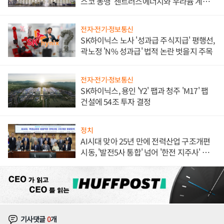
스코 동맹' 센트러스에너지와 우라늄 계약
체결
전자·전기·정보통신
SK하이닉스 노사 '성과급 주식지급' 평행선,
곽노정 'N% 성과급' 법적 논란 벗을지 주목
전자·전기·정보통신
SK하이닉스, 용인 'Y2' 팹과 청주 'M17' 팹
건설에 54조 투자 결정
정치
AI시대 맞아 25년 만에 전력산업 구조개편
시동, '발전5사 통합' 넘어 '한전 지주사' 재편
론도
기사댓글
0
개