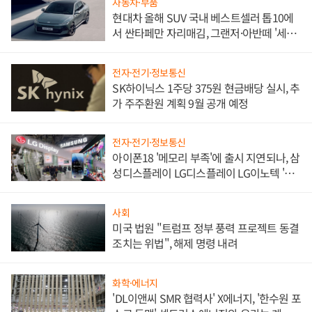
자동차·부품
현대차 올해 SUV 국내 베스트셀러 톱10에
서 싼타페만 자리매김, 그랜저·아반떼 '세단
쌍끌이'로 내수 방어
전자·전기·정보통신
SK하이닉스 1주당 375원 현금배당 실시, 추
가 주주환원 계획 9월 공개 예정
전자·전기·정보통신
아이폰18 '메모리 부족'에 출시 지연되나, 삼
성디스플레이 LG디스플레이 LG이노텍 '탈
애플' 수익 다각화 속도
사회
미국 법원 "트럼프 정부 풍력 프로젝트 동결
조치는 위법", 해제 명령 내려
화학·에너지
'DL이앤씨 SMR 협력사' X에너지, '한수원 포