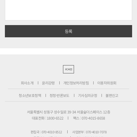
PC버전
회사소개
윤리강령
개인정보처리방침
이용자위원회
청소년보호정책
정정·반론보도
기사심의규정
불편신고
서울특별시 성동구 성수일로 39-34 서울숲더스페이스 12층
대표전화 : 1800-6522
팩스 : 070-4015-8658
편집국 : 070-4010-8512
사업본부 : 070-4010-7078