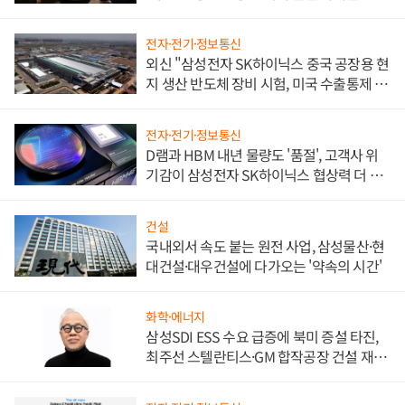
전자·전기·정보통신
외신 "삼성전자 SK하이닉스 중국 공장용 현
지 생산 반도체 장비 시험, 미국 수출통제 대
비"
전자·전기·정보통신
D램과 HBM 내년 물량도 '품절', 고객사 위
기감이 삼성전자 SK하이닉스 협상력 더 키
워
건설
국내외서 속도 붙는 원전 사업, 삼성물산·현
대건설·대우건설에 다가오는 '약속의 시간'
화학·에너지
삼성SDI ESS 수요 급증에 북미 증설 타진,
최주선 스텔란티스·GM 합작공장 건설 재추
진하나