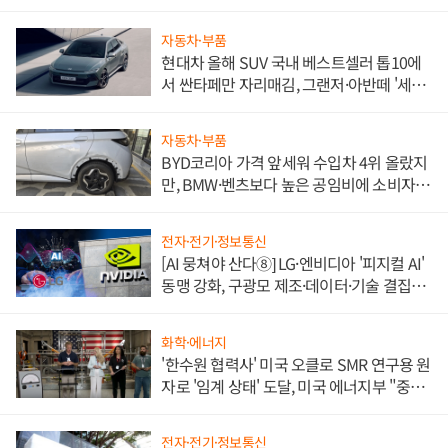
자동차·부품
현대차 올해 SUV 국내 베스트셀러 톱10에
서 싼타페만 자리매김, 그랜저·아반떼 '세단
쌍끌이'로 내수 방어
자동차·부품
BYD코리아 가격 앞세워 수입차 4위 올랐지
만, BMW·벤츠보다 높은 공임비에 소비자
불만 폭발
전자·전기·정보통신
[AI 뭉쳐야 산다⑧] LG·엔비디아 '피지컬 AI'
동맹 강화, 구광모 제조·데이터·기술 결집
해 종합 로보틱스 기업으로
화학·에너지
'한수원 협력사' 미국 오클로 SMR 연구용 원
자로 '임계 상태' 도달, 미국 에너지부 "중요
한 이정표"
전자·전기·정보통신