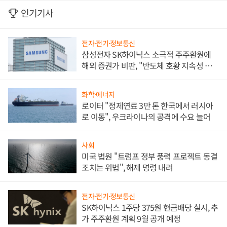
인기기사
전자·전기·정보통신
삼성전자 SK하이닉스 소극적 주주환원에
해외 증권가 비판, "반도체 호황 지속성 의
문"
화학·에너지
로이터 "정제연료 3만 톤 한국에서 러시아
로 이동", 우크라이나의 공격에 수요 늘어
사회
미국 법원 "트럼프 정부 풍력 프로젝트 동결
조치는 위법", 해제 명령 내려
전자·전기·정보통신
SK하이닉스 1주당 375원 현금배당 실시, 추
가 주주환원 계획 9월 공개 예정