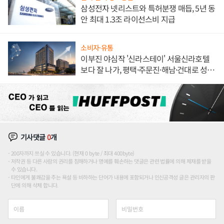
삼성전자 넷리스트와 특허분쟁 매듭, 5년 동
안 최대 1.3조 라이선스비 지급
소비자·유통
이부진 야심작 '신라스테이' 서울신라호텔
보다 잘 나가, 평택·주문진·해남·건대로 성
장판 더 넓힌다
기사댓글
0
개
200자까지 쓰실 수 있습니다. (현재 0 byte / 최대 400byte)
저작권 등 다른 사람의 권리를 침해하거나 명예를 훼손하는 댓글은 관련 법률에 의해 제재를 받을
수 있습니다.
타인에게 불쾌감을 주는 욕설 등 비하하는 단어가 내용에 포함되거나 인신공격성 글은 관리자의 판
단에 의해 삭제 합니다.