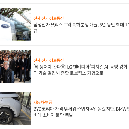
전자·전기·정보통신
삼성전자 넷리스트와 특허분쟁 매듭, 5년 동안 최대 1
급
전자·전기·정보통신
[AI 뭉쳐야 산다⑧] LG·엔비디아 '피지컬 AI' 동맹 강
터·기술 결집해 종합 로보틱스 기업으로
자동차·부품
BYD코리아 가격 앞세워 수입차 4위 올랐지만, BMW
비에 소비자 불만 폭발