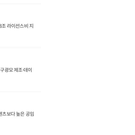
.3조 라이선스비 지
화, 구광모 제조·데이
·벤츠보다 높은 공임