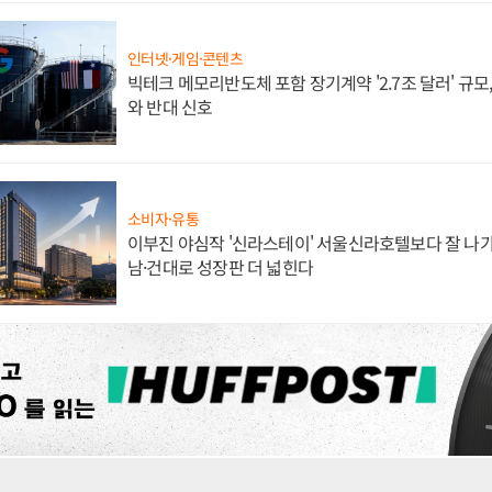
인터넷·게임·콘텐츠
빅테크 메모리반도체 포함 장기계약 '2.7조 달러' 규모,
와 반대 신호
소비자·유통
이부진 야심작 '신라스테이' 서울신라호텔보다 잘 나가
남·건대로 성장판 더 넓힌다