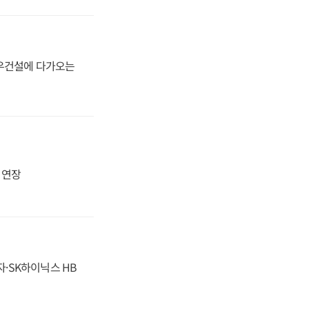
대우건설에 다가오는
지 연장
자·SK하이닉스 HB