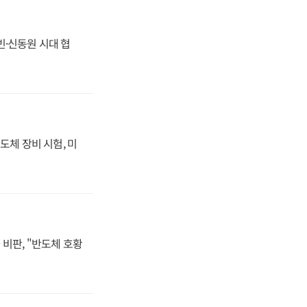
동빈·신동원 시대 협
도체 장비 시험, 미
비판, "반도체 호황