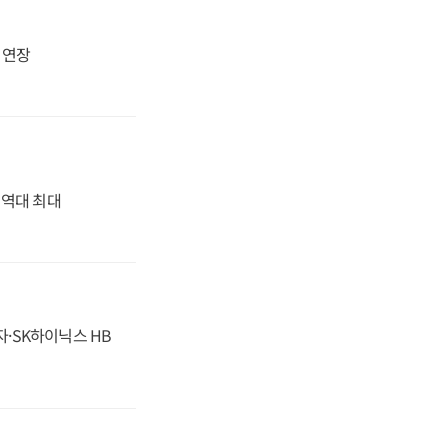
지 연장
' 역대 최대
자·SK하이닉스 HB