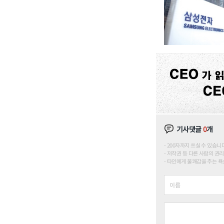
기사댓글
0
개
200자까지 쓰실 수 있습니다. (
저작권 등 다른 사람의 권리
타인에게 불쾌감을 주는 욕설