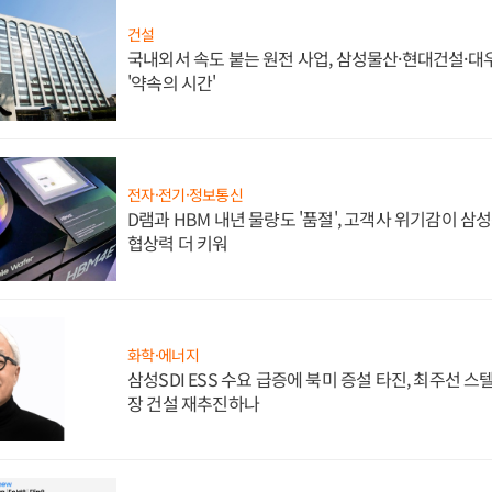
건설
국내외서 속도 붙는 원전 사업, 삼성물산·현대건설·
'약속의 시간'
전자·전기·정보통신
D램과 HBM 내년 물량도 '품절', 고객사 위기감이 삼
협상력 더 키워
화학·에너지
삼성SDI ESS 수요 급증에 북미 증설 타진, 최주선 
장 건설 재추진하나