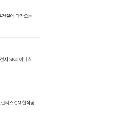
대우건설에 다가오는
성전자 SK하이닉스
스텔란티스·GM 합작공