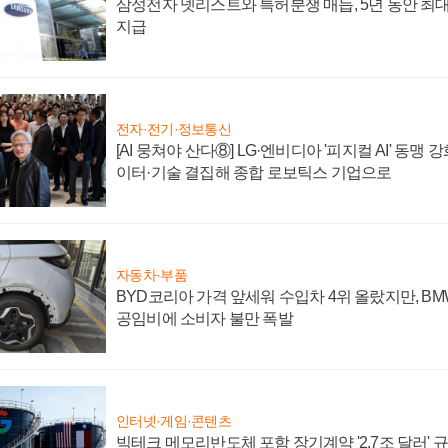
삼성전자 넷리스트와 특허분쟁 매듭, 5년 동안 최대
지급
전자·전기·정보통신
[AI 뭉쳐야 산다⑧] LG·엔비디아 '피지컬 AI' 동맹 
이터·기술 결집해 종합 로보틱스 기업으로
자동차·부품
BYD코리아 가격 앞세워 수입차 4위 올랐지만, B
공임비에 소비자 불만 폭발
인터넷·게임·콘텐츠
빅테크 메모리반도체 포함 장기계약 '2.7조 달러' 규모