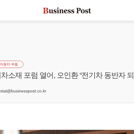
자동차·부품
차소재 포럼 열어, 오인환 “전기차 동반자 되
4
al@businesspost.co.kr