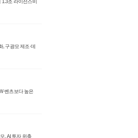
 1.3조 라이선스비
강화, 구광모 제조·데
MW·벤츠보다 높은
, AI 투자 위축