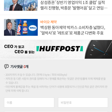
삼섬증권 '상반기 영업이익 1조 클럽' 실적
랠리 진행형, 박종문 '발행어음' 달고 연임 향
하나
바이오·제약
백상환 동아제약 박카스 소비자층 넓혔다,
'얼박사'로 '레트로'로 제품군 다변화 주효
기사댓글
0
개
200자까지 쓰실 수 있습니다. (현재 0 byte / 최대 400byte)
저작권 등 다른 사람의 권리를 침해하거나 명예를 훼손하는 댓글은 관련 법률에 의해 제재를 받을
수 있습니다.
타인에게 불쾌감을 주는 욕설 등 비하하는 단어가 내용에 포함되거나 인신공격성 글은 관리자의 판
단에 의해 삭제 합니다.