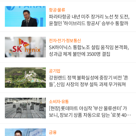
항공·물류
파라타항공 내년 미주 장거리 노선 첫 도전,
윤철민 '하이브리드 항공사' 승부수 통할까
전자·전기·정보통신
SK하이닉스 통합노조 설립 움직임 본격화,
성과급 체계 불만에 3500명 결집
공기업
강원랜드 정책 불확실성에 중장기 비전 '흔
들', 신임 사장의 정부 설득 과제 무거워져
소비자·유통
[현장] 롯데마트 야심작 '부산 물류센터' 가
보니, 장보기 상품 자동으로 담는 '로봇 400
대' 장관
금융