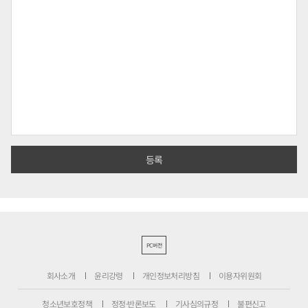
PC버전
회사소개
윤리강령
개인정보처리방침
이용자위원회
청소년보호정책
정정·반론보도
기사심의규정
불편신고