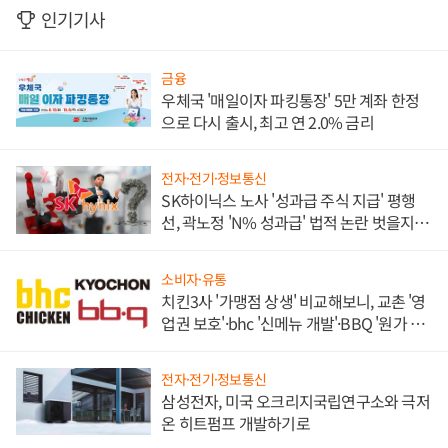
인기기사
금융
우체국 '매일이자 파킹통장' 5만 계좌 한정
으로 다시 출시, 최고 연 2.0% 금리
전자·전기·정보통신
SK하이닉스 노사 '성과급 주식 지급' 평행
선, 곽노정 'N% 성과급' 법적 논란 벗을지 주
목
소비자·유통
치킨3사 '가맹점 상생' 비교해보니, 교촌 '영
업권 보호'·bhc '신메뉴 개발'·BBQ '원가 부
담'
전자·전기·정보통신
삼성전자, 미국 오크리지국립연구소와 극저
온 히트펌프 개발하기로