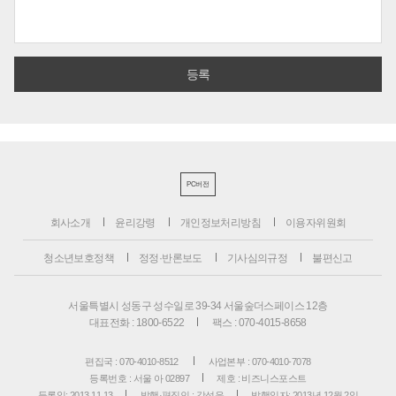
PC버전
회사소개
윤리강령
개인정보처리방침
이용자위원회
청소년보호정책
정정·반론보도
기사심의규정
불편신고
서울특별시 성동구 성수일로 39-34 서울숲더스페이스 12층
대표전화 : 1800-6522
팩스 : 070-4015-8658
편집국 : 070-4010-8512
사업본부 : 070-4010-7078
등록번호 : 서울 아 02897
제호 : 비즈니스포스트
등록일: 2013.11.13
발행·편집인 : 강석운
발행일자: 2013년 12월 2일