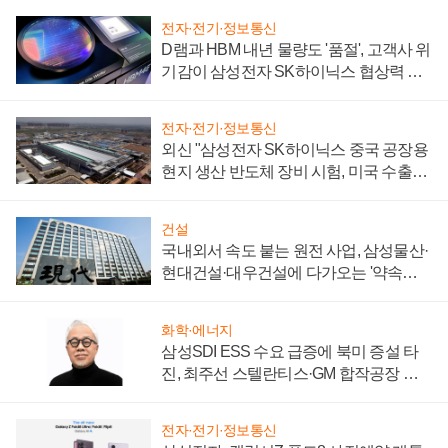
전자·전기·정보통신
D램과 HBM 내년 물량도 '품절', 고객사 위
기감이 삼성전자 SK하이닉스 협상력 더
키워
전자·전기·정보통신
외신 "삼성전자 SK하이닉스 중국 공장용
현지 생산 반도체 장비 시험, 미국 수출통
제 대비"
건설
국내외서 속도 붙는 원전 사업, 삼성물산·
현대건설·대우건설에 다가오는 '약속의
시간'
화학·에너지
삼성SDI ESS 수요 급증에 북미 증설 타
진, 최주선 스텔란티스·GM 합작공장 건
설 재추진하나
전자·전기·정보통신