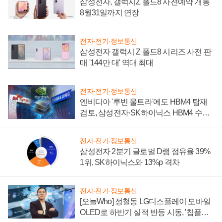
삼성전자, 갤럭시Z 폴드8 사전예약 개통
8월31일까지 연장
전자·전기·정보통신
삼성전자 갤럭시 Z 폴드8 시리즈 사전 판
매 '144만 대' 역대 최대
전자·전기·정보통신
엔비디아 '루빈 울트라'에도 HBM4 탑재
검토, 삼성전자·SK하이닉스 HBM4 수율
에 주도권 갈린다
전자·전기·정보통신
삼성전자 2분기 글로벌 D램 점유율 39%
1위, SK하이닉스와 13%p 격차
전자·전기·정보통신
[오늘Who] 정철동 LG디스플레이 모바일
OLED로 하반기 실적 반등 시동, '칩플레