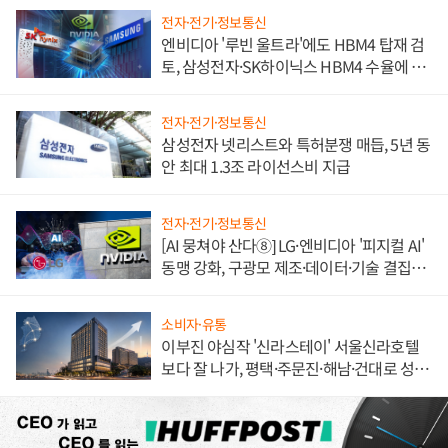
전자·전기·정보통신
엔비디아 '루빈 울트라'에도 HBM4 탑재 검
토, 삼성전자·SK하이닉스 HBM4 수율에 주
도권 갈린다
전자·전기·정보통신
삼성전자 넷리스트와 특허분쟁 매듭, 5년 동
안 최대 1.3조 라이선스비 지급
전자·전기·정보통신
[AI 뭉쳐야 산다⑧] LG·엔비디아 '피지컬 AI'
동맹 강화, 구광모 제조·데이터·기술 결집
해 종합 로보틱스 기업으로
소비자·유통
이부진 야심작 '신라스테이' 서울신라호텔
보다 잘 나가, 평택·주문진·해남·건대로 성
장판 더 넓힌다