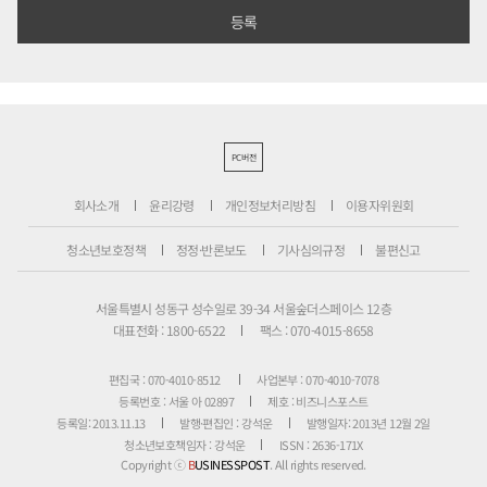
PC버전
회사소개
윤리강령
개인정보처리방침
이용자위원회
청소년보호정책
정정·반론보도
기사심의규정
불편신고
서울특별시 성동구 성수일로 39-34 서울숲더스페이스 12층
대표전화 : 1800-6522
팩스 : 070-4015-8658
편집국 : 070-4010-8512
사업본부 : 070-4010-7078
등록번호 : 서울 아 02897
제호 : 비즈니스포스트
등록일: 2013.11.13
발행·편집인 : 강석운
발행일자: 2013년 12월 2일
청소년보호책임자 : 강석운
ISSN : 2636-171X
Copyright ⓒ
B
USINESSPOST
. All rights reserved.