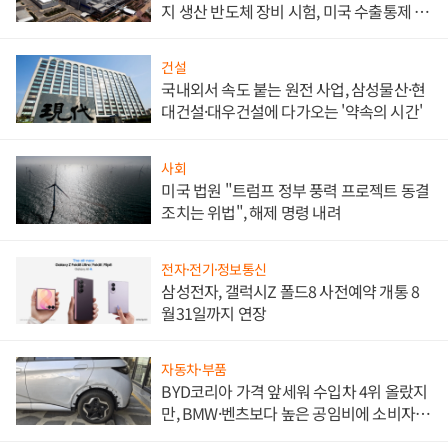
지 생산 반도체 장비 시험, 미국 수출통제 대
비"
건설
국내외서 속도 붙는 원전 사업, 삼성물산·현
대건설·대우건설에 다가오는 '약속의 시간'
사회
미국 법원 "트럼프 정부 풍력 프로젝트 동결
조치는 위법", 해제 명령 내려
전자·전기·정보통신
삼성전자, 갤럭시Z 폴드8 사전예약 개통 8
월31일까지 연장
자동차·부품
BYD코리아 가격 앞세워 수입차 4위 올랐지
만, BMW·벤츠보다 높은 공임비에 소비자
불만 폭발