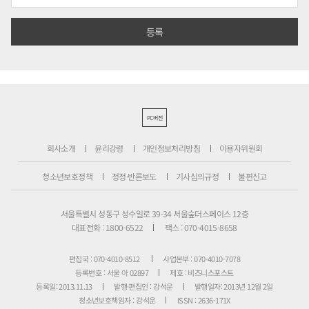
PC버전
회사소개
윤리강령
개인정보처리방침
이용자위원회
청소년보호정책
정정·반론보도
기사심의규정
불편신고
서울특별시 성동구 성수일로 39-34 서울숲더스페이스 12층
대표전화 : 1800-6522
팩스 : 070-4015-8658
편집국 : 070-4010-8512
사업본부 : 070-4010-7078
등록번호 : 서울 아 02897
제호 : 비즈니스포스트
등록일: 2013.11.13
발행·편집인 : 강석운
발행일자: 2013년 12월 2일
청소년보호책임자 : 강석운
ISSN : 2636-171X