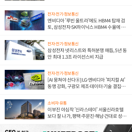
불만 폭발
전자·전기·정보통신
엔비디아 '루빈 울트라'에도 HBM4 탑재 검
토, 삼성전자·SK하이닉스 HBM4 수율에 주
도권 갈린다
전자·전기·정보통신
삼성전자 넷리스트와 특허분쟁 매듭, 5년 동
안 최대 1.3조 라이선스비 지급
전자·전기·정보통신
[AI 뭉쳐야 산다⑧] LG·엔비디아 '피지컬 AI'
동맹 강화, 구광모 제조·데이터·기술 결집
해 종합 로보틱스 기업으로
소비자·유통
이부진 야심작 '신라스테이' 서울신라호텔
보다 잘 나가, 평택·주문진·해남·건대로 성
장판 더 넓힌다