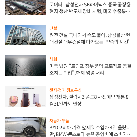
로이터 "삼성전자 SK하이닉스 중국 공장용
현지 생산 반도체 장비 시험, 미국 수출통제
대비"
건설
원전 건설 국내외서 속도 붙어, 삼성물산·현
대건설·대우건설에 다가오는 '약속의 시간'
사회
미국 법원 "트럼프 정부 풍력 프로젝트 동결
조치는 위법", 해제 명령 내려
전자·전기·정보통신
삼성전자, 갤럭시Z 폴드8 사전예약 개통 8
월31일까지 연장
자동차·부품
BYD코리아 가격 앞세워 수입차 4위 올랐지
만, BMW·벤츠보다 높은 공임비에 소비자