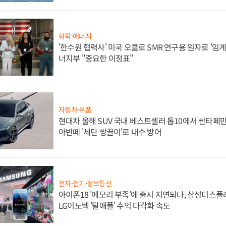
화학·에너지
'한수원 협력사' 미국 오클로 SMR 연구용 원자로 '임계 
너지부 "중요한 이정표"
자동차·부품
현대차 올해 SUV 국내 베스트셀러 톱10에서 싼타페만
아반떼 '세단 쌍끌이'로 내수 방어
전자·전기·정보통신
아이폰18 '메모리 부족'에 출시 지연되나, 삼성디스
LG이노텍 '탈애플' 수익 다각화 속도