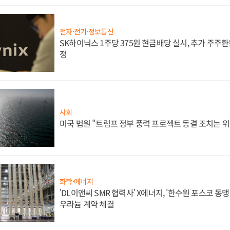
전자·전기·정보통신
SK하이닉스 1주당 375원 현금배당 실시, 추가 주주환
정
사회
미국 법원 "트럼프 정부 풍력 프로젝트 동결 조치는 위
화학·에너지
'DL이앤씨 SMR 협력사' X에너지, '한수원 포스코 
우라늄 계약 체결