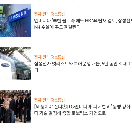
전자·전기·정보통신
엔비디아 '루빈 울트라'에도 HBM4 탑재 검토, 삼성전
M4 수율에 주도권 갈린다
전자·전기·정보통신
삼성전자 넷리스트와 특허분쟁 매듭, 5년 동안 최대 1
급
전자·전기·정보통신
[AI 뭉쳐야 산다⑧] LG·엔비디아 '피지컬 AI' 동맹 강
터·기술 결집해 종합 로보틱스 기업으로