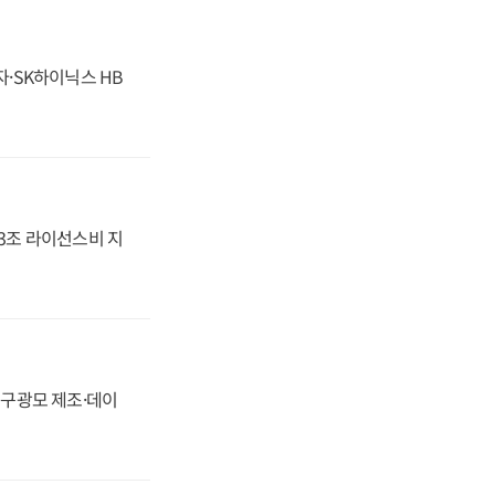
자·SK하이닉스 HB
.3조 라이선스비 지
화, 구광모 제조·데이