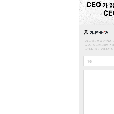
기사댓글
0
개
200자까지 쓰실 수 있습니다. (
저작권 등 다른 사람의 권리
타인에게 불쾌감을 주는 욕설