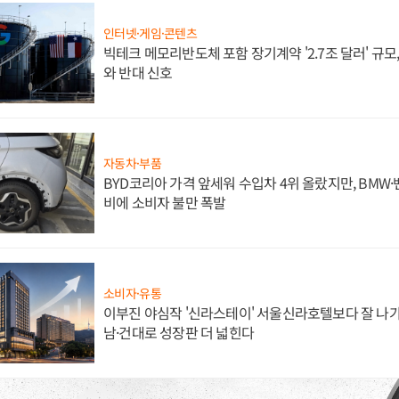
인터넷·게임·콘텐츠
빅테크 메모리반도체 포함 장기계약 '2.7조 달러' 규모,
와 반대 신호
자동차·부품
BYD코리아 가격 앞세워 수입차 4위 올랐지만, BMW
비에 소비자 불만 폭발
소비자·유통
이부진 야심작 '신라스테이' 서울신라호텔보다 잘 나가
남·건대로 성장판 더 넓힌다