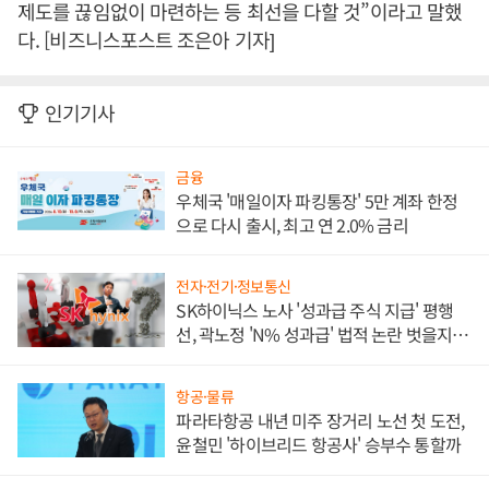
제도를 끊임없이 마련하는 등 최선을 다할 것”이라고 말했
다. [비즈니스포스트 조은아 기자]
인기기사
금융
우체국 '매일이자 파킹통장' 5만 계좌 한정
으로 다시 출시, 최고 연 2.0% 금리
전자·전기·정보통신
SK하이닉스 노사 '성과급 주식 지급' 평행
선, 곽노정 'N% 성과급' 법적 논란 벗을지 주
목
항공·물류
파라타항공 내년 미주 장거리 노선 첫 도전,
윤철민 '하이브리드 항공사' 승부수 통할까