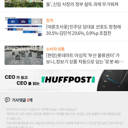
들', 신임 사장의 정부 설득 과제 무거워져
정치
[여론조사꽃] 민주당 당대표 선호도 정청래
30.5%·김민석 29.6%, 0.9%p 초접전
소비자·유통
[현장] 롯데마트 야심작 '부산 물류센터' 가
보니, 장보기 상품 자동으로 담는 '로봇 400
대' 장관
기사댓글
0
개
200자까지 쓰실 수 있습니다. (현재 0 byte / 최대 400byte)
저작권 등 다른 사람의 권리를 침해하거나 명예를 훼손하는 댓글은 관련 법률에 의해 제재를 받을
수 있습니다.
타인에게 불쾌감을 주는 욕설 등 비하하는 단어가 내용에 포함되거나 인신공격성 글은 관리자의 판
단에 의해 삭제 합니다.