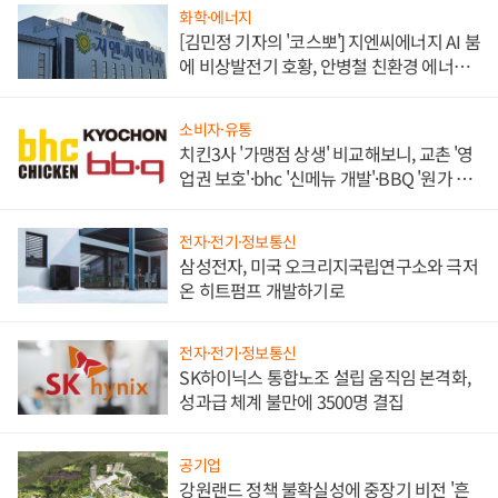
화학·에너지
[김민정 기자의 '코스뽀'] 지엔씨에너지 AI 붐
에 비상발전기 호황, 안병철 친환경 에너지
발전전문기업 향한다
소비자·유통
치킨3사 '가맹점 상생' 비교해보니, 교촌 '영
업권 보호'·bhc '신메뉴 개발'·BBQ '원가 부
담'
전자·전기·정보통신
삼성전자, 미국 오크리지국립연구소와 극저
온 히트펌프 개발하기로
전자·전기·정보통신
SK하이닉스 통합노조 설립 움직임 본격화,
성과급 체계 불만에 3500명 결집
공기업
강원랜드 정책 불확실성에 중장기 비전 '흔