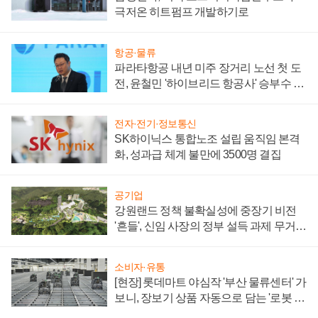
극저온 히트펌프 개발하기로
항공·물류
파라타항공 내년 미주 장거리 노선 첫 도
전, 윤철민 '하이브리드 항공사' 승부수 통
할까
전자·전기·정보통신
SK하이닉스 통합노조 설립 움직임 본격
화, 성과급 체계 불만에 3500명 결집
공기업
강원랜드 정책 불확실성에 중장기 비전
'흔들', 신임 사장의 정부 설득 과제 무거워
져
소비자·유통
[현장] 롯데마트 야심작 '부산 물류센터' 가
보니, 장보기 상품 자동으로 담는 '로봇 40
0대' 장관