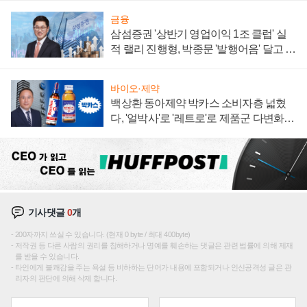
금융
삼섬증권 '상반기 영업이익 1조 클럽' 실
적 랠리 진행형, 박종문 '발행어음' 달고 연
임 향하나
바이오·제약
백상환 동아제약 박카스 소비자층 넓혔
다, '얼박사'로 '레트로'로 제품군 다변화
주효
기사댓글
0
개
200자까지 쓰실 수 있습니다. (현재 0 byte / 최대 400byte)
저작권 등 다른 사람의 권리를 침해하거나 명예를 훼손하는 댓글은 관련 법률에 의해 제재
를 받을 수 있습니다.
타인에게 불쾌감을 주는 욕설 등 비하하는 단어가 내용에 포함되거나 인신공격성 글은 관
리자의 판단에 의해 삭제 합니다.