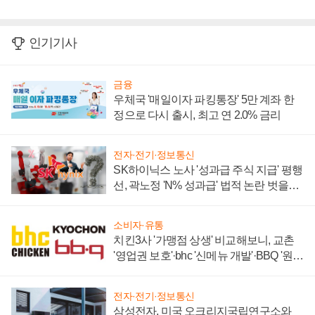
인기기사
금융
우체국 '매일이자 파킹통장' 5만 계좌 한
정으로 다시 출시, 최고 연 2.0% 금리
전자·전기·정보통신
SK하이닉스 노사 '성과급 주식 지급' 평행
선, 곽노정 'N% 성과급' 법적 논란 벗을지
주목
소비자·유통
치킨3사 '가맹점 상생' 비교해보니, 교촌
'영업권 보호'·bhc '신메뉴 개발'·BBQ '원가
부담'
전자·전기·정보통신
삼성전자, 미국 오크리지국립연구소와