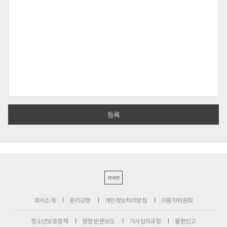
PC버전
회사소개
윤리강령
개인정보처리방침
이용자위원회
청소년보호정책
정정·반론보도
기사심의규정
불편신고