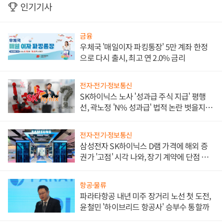
인기기사
금융
우체국 '매일이자 파킹통장' 5만 계좌 한정
으로 다시 출시, 최고 연 2.0% 금리
전자·전기·정보통신
SK하이닉스 노사 '성과급 주식 지급' 평행
선, 곽노정 'N% 성과급' 법적 논란 벗을지 주
목
전자·전기·정보통신
삼성전자 SK하이닉스 D램 가격에 해외 증
권가 '고점' 시각 나와, 장기 계약에 단점 부
각
항공·물류
파라타항공 내년 미주 장거리 노선 첫 도전,
윤철민 '하이브리드 항공사' 승부수 통할까