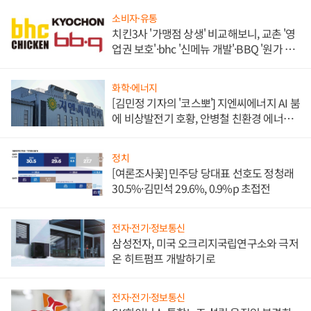
소비자·유통
치킨3사 '가맹점 상생' 비교해보니, 교촌 '영
업권 보호'·bhc '신메뉴 개발'·BBQ '원가 부
담'
화학·에너지
[김민정 기자의 '코스뽀'] 지엔씨에너지 AI 붐
에 비상발전기 호황, 안병철 친환경 에너지
발전전문기업 향한다
정치
[여론조사꽃] 민주당 당대표 선호도 정청래
30.5%·김민석 29.6%, 0.9%p 초접전
전자·전기·정보통신
삼성전자, 미국 오크리지국립연구소와 극저
온 히트펌프 개발하기로
전자·전기·정보통신