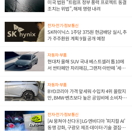
미국 법원 "트럼프 정부 풍력 프로젝트 동결
조치는 위법", 해제 명령 내려
전자·전기·정보통신
SK하이닉스 1주당 375원 현금배당 실시, 추
가 주주환원 계획 9월 공개 예정
자동차·부품
현대차 올해 SUV 국내 베스트셀러 톱10에
서 싼타페만 자리매김, 그랜저·아반떼 '세단
쌍끌이'로 내수 방어
자동차·부품
BYD코리아 가격 앞세워 수입차 4위 올랐지
만, BMW·벤츠보다 높은 공임비에 소비자
불만 폭발
전자·전기·정보통신
[AI 뭉쳐야 산다⑧] LG·엔비디아 '피지컬 AI'
동맹 강화, 구광모 제조·데이터·기술 결집