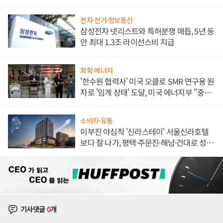
해 종합 로보틱스 기업으로
전자·전기·정보통신
삼성전자 넷리스트와 특허분쟁 매듭, 5년 동
안 최대 1.3조 라이선스비 지급
화학·에너지
'한수원 협력사' 미국 오클로 SMR 연구용 원
자로 '임계 상태' 도달, 미국 에너지부 "중요
한 이정표"
소비자·유통
이부진 야심작 '신라스테이' 서울신라호텔
보다 잘 나가, 평택·주문진·해남·건대로 성
장판 더 넓힌다
기사댓글
0
개