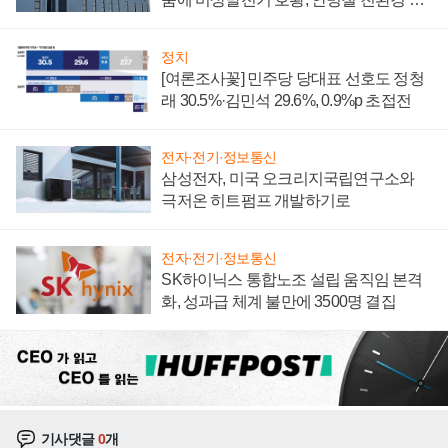
너지 발전전문기업 향한다
정치
[여론조사꽃] 민주당 당대표 선호도 정청
래 30.5%·김민석 29.6%, 0.9%p 초접전
전자·전기·정보통신
삼성전자, 미국 오크리지국립연구소와
극저온 히트펌프 개발하기로
전자·전기·정보통신
SK하이닉스 통합노조 설립 움직임 본격
화, 성과급 체계 불만에 3500명 결집
기사댓글
0
개