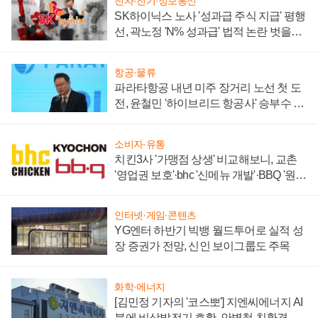
전자·전기·정보통신
SK하이닉스 노사 '성과급 주식 지급' 평행
선, 곽노정 'N% 성과급' 법적 논란 벗을지
주목
항공·물류
파라타항공 내년 미주 장거리 노선 첫 도
전, 윤철민 '하이브리드 항공사' 승부수 통
할까
소비자·유통
치킨3사 '가맹점 상생' 비교해보니, 교촌
'영업권 보호'·bhc '신메뉴 개발'·BBQ '원가
부담'
인터넷·게임·콘텐츠
YG엔터 하반기 빅뱅 월드투어로 실적 성
장 증권가 전망, 신인 보이그룹도 주목
화학·에너지
[김민정 기자의 '코스뽀'] 지엔씨에너지 AI
붐에 비상발전기 호황, 안병철 친환경 에