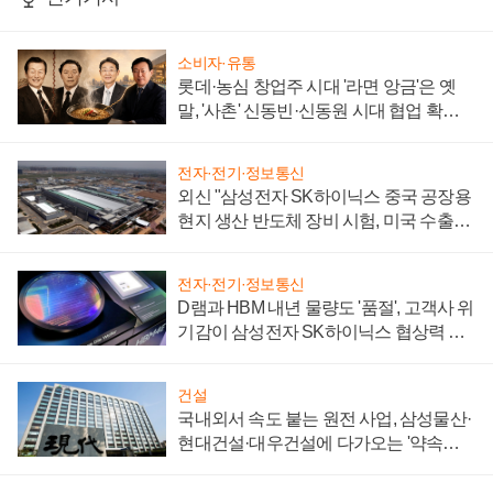
소비자·유통
롯데·농심 창업주 시대 '라면 앙금'은 옛
말, '사촌' 신동빈·신동원 시대 협업 확대
일로
전자·전기·정보통신
외신 "삼성전자 SK하이닉스 중국 공장용
현지 생산 반도체 장비 시험, 미국 수출통
제 대비"
전자·전기·정보통신
D램과 HBM 내년 물량도 '품절', 고객사 위
기감이 삼성전자 SK하이닉스 협상력 더
키워
건설
국내외서 속도 붙는 원전 사업, 삼성물산·
현대건설·대우건설에 다가오는 '약속의
시간'