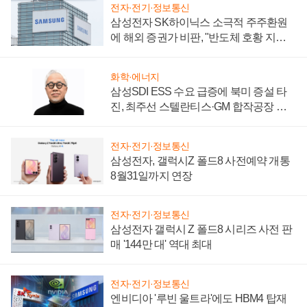
전자·전기·정보통신
삼성전자 SK하이닉스 소극적 주주환원
에 해외 증권가 비판, "반도체 호황 지속
성 의문"
화학·에너지
삼성SDI ESS 수요 급증에 북미 증설 타
진, 최주선 스텔란티스·GM 합작공장 건
설 재추진하나
전자·전기·정보통신
삼성전자, 갤럭시Z 폴드8 사전예약 개통
8월31일까지 연장
전자·전기·정보통신
삼성전자 갤럭시 Z 폴드8 시리즈 사전 판
매 '144만 대' 역대 최대
전자·전기·정보통신
엔비디아 '루빈 울트라'에도 HBM4 탑재