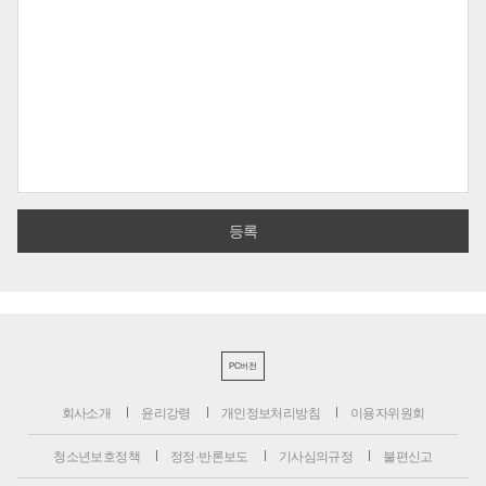
PC버전
회사소개
윤리강령
개인정보처리방침
이용자위원회
청소년보호정책
정정·반론보도
기사심의규정
불편신고