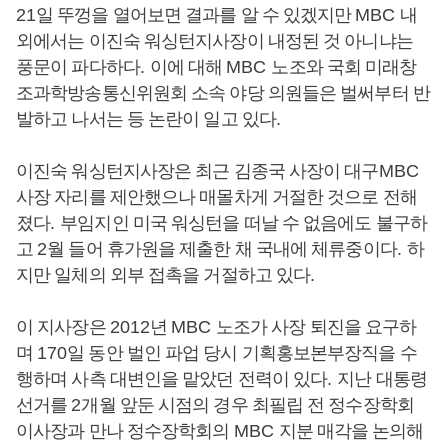
21
일 뚜껑을 열어보면 결과를 알 수 있겠지만
MBC
내
외에서는 이진숙 워싱턴지사장이 내정된 것 아니냐는
풍문이 파다하다
.
이에 대해
MBC
노조와 국회 미래창
조과학방송통신위원회 소속 야당 의원들은 벌써부터 반
발하고 나서는 등 논란이 일고 있다
.
이진숙 워싱턴지사장은 최근 김종국 사장이 대구
MBC
사장 자리를 제안했으나 매몰차게 거절한 것으로 전해
졌다
.
부임지인 미국 워싱턴을 떠날 수 없음에도 불구하
고
2
월 들어 휴가원을 제출한 채 국내에 체류중이다
.
하
지만 일체의 외부 접촉을 거절하고 있다
.
이 지사장은
2012
년
MBC
노조가 사장 퇴진을 요구하
며
170
일 동안 벌인 파업 당시 기획홍보본부장직을 수
행하며 사측 대변인을 맡았던 전력이 있다
.
지난 대통령
선거를
2
개월 앞둔 시점의 경우 최필립 전 정수장학회
이사장과 만나 정수장학회의
MBC
지분 매각을 논의해