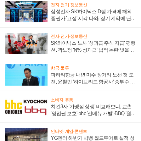
전자·전기·정보통신
삼성전자 SK하이닉스 D램 가격에 해외
증권가 '고점' 시각 나와, 장기 계약에 단점
부각
전자·전기·정보통신
SK하이닉스 노사 '성과급 주식 지급' 평행
선, 곽노정 'N% 성과급' 법적 논란 벗을지
주목
항공·물류
파라타항공 내년 미주 장거리 노선 첫 도
전, 윤철민 '하이브리드 항공사' 승부수 통
할까
소비자·유통
치킨3사 '가맹점 상생' 비교해보니, 교촌
'영업권 보호'·bhc '신메뉴 개발'·BBQ '원가
부담'
인터넷·게임·콘텐츠
YG엔터 하반기 빅뱅 월드투어로 실적 성