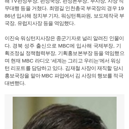
해
TV
편성부장
,
편성국장
,
편성본부장
,
부사장
,
사장 직
무대행 등을 거쳤다
.
최명길 인천총국 부국장의 경우
19
86
년 입사해 정치부 기자
,
워싱턴특파원
,
보도제작국 부
국장
,
유럽지사장 등을 역임했다
.
이진숙 워싱턴지사장은 종군기자로 널리 알려진 인물이
다
. 경북 성주 출신으로
MBC
에 입사해
국제부장
,
기
획조정실 정책협력부장
,
기획홍보본부장 등을 역임했으
며 현재
MBC
라디오
‘
세계는 그리고 우리는
’
에서 워싱
턴 리포트를 담당하고 있다
.
김재철 사장이 재직할 당시
홍보국장을 맡아
MBC
파업에서 김 사장의 행보를 적극
대변했다
.