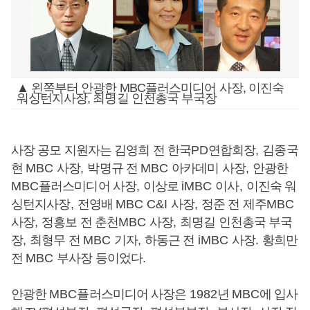
▲ 왼쪽부터 안광한 MBC플러스미디어 사장, 이진숙
워싱턴지사장, 최명길 인천총국 부국장
사장 공모 지원자는 김영희 전 한국
PD
연합회장
,
김종국
현
MBC
사장
,
박명규 전
MBC
아카데미 사장
,
안광한
MBC
플러스미디어 사장
,
이상로
iMBC
이사
,
이진숙 워
싱턴지사장
,
전영배
MBC C&I
사장
,
정준 전 제주
MBC
사장
,
정흥보 전 춘천
MBC
사장
,
최명길 인천총국 부국
장
,
최형무 전
MBC
기자
,
하동근 전
iMBC
사장
.
황희만
전
MBC
부사장 등이었다
.
안광한
MBC
플러스미디어 사장은
1982
년
MBC
에 입사