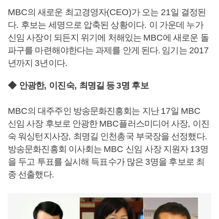
MBC
의 새로운 최고경영자
(CEO)
가 오는
21
일 결정된
다
.
후보는 세명으로 압축된 상황이다
.
이 가운데 누가
신임 사장이 되든지 위기에 처해있는
MBC
에 새로운 돌
파구를 마련해야한다는 과제를 안게 된다. 임기는
2017
년까지
3
년이다
.
◆
안광한
,
이진숙
,
최명길 등
3
명 후보
MBC
의 대주주인 방송문화진흥회는 지난
17
일
MBC
신임 사장 후보로 안광한
MBC
플러스미디어 사장
,
이진
숙 워싱턴지사장
,
최명길 인천총국 부국장을 선정했다
.
방송문화진흥회 이사회는
MBC
신임 사장 지원자
13
명
을 두고 투표를 실시해 득표수가 많은
3
명을 후보로 최
종 선출했다
.