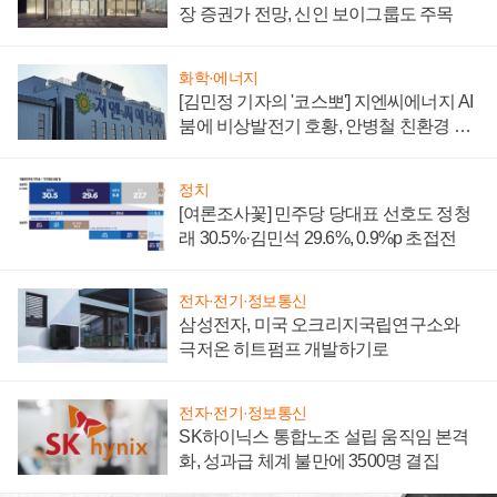
장 증권가 전망, 신인 보이그룹도 주목
화학·에너지
[김민정 기자의 '코스뽀'] 지엔씨에너지 AI
붐에 비상발전기 호황, 안병철 친환경 에
너지 발전전문기업 향한다
정치
[여론조사꽃] 민주당 당대표 선호도 정청
래 30.5%·김민석 29.6%, 0.9%p 초접전
전자·전기·정보통신
삼성전자, 미국 오크리지국립연구소와
극저온 히트펌프 개발하기로
전자·전기·정보통신
SK하이닉스 통합노조 설립 움직임 본격
화, 성과급 체계 불만에 3500명 결집