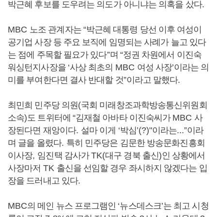
박근혜 후보를 도우려는 의도가 아니냐는 의혹을 샀다
.
MBC
노조 관계자는
“
박근혜 대통령 당선 이후 여성이
공기업 사장 등 주요 보직에 임명되는 사례가 늘고 있다
는 점에 주목할 필요가 있다
”
며
“
정권 차원에서 이진숙
워싱턴지사장을
‘
사상 최초의
MBC
여성 사장
’
이라는 의
미를 부여한다면 결사 반대할 것
”
이라고 말했다
.
최민희 민주당 의원
(
국회 미래창조과학방송통신위원회
소속
)
도 트위터에
“
김재철 아바타 이진숙씨가
MBC
사
장된다면 재앙이다
.
설마 이게
‘
박심
’(?)"
이라는
...”
이라
며 글을 올렸다
.
특히 민주당은 김문한 방송문화진흥회
이사장
,
임진택 감사가
TK(
대구 경북 출신
)
인 상황에서
사장마저
TK
출신을 선임할 경우 좌시하지 않겠다는 입
장을 드러내고 있다
.
MBC
의 메인 뉴스 프로그램인
‘
뉴스데스크
’
는 최고 시청