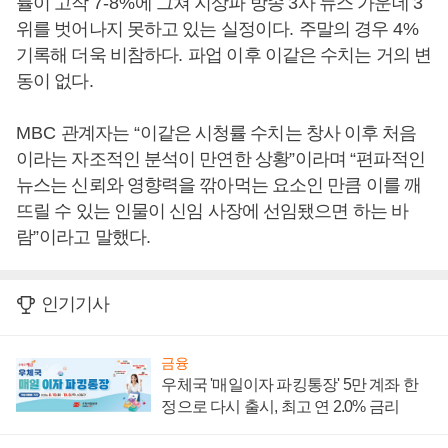
률이 고작
7-8%
에 그쳐 지상파 방송
3
사 뉴스 가운데
3
위를 벗어나지 못하고 있는 실정이다
.
주말의 경우
4%
기록해 더욱 비참하다
.
파업 이후 이같은 수치는 거의 변
동이 없다
.
MBC
관계자는
“
이같은 시청률 수치는 창사 이후 처음
이라는 자조적인 분석이 만연한 상황
”
이라며
“
편파적인
뉴스는 신뢰와 영향력을 깎아먹는 요소인 만큼 이를 깨
뜨릴 수 있는 인물이 신임 사장에 선임됐으면 하는 바
람
”
이라고 말했다
.
인기기사
금융
우체국 '매일이자 파킹통장' 5만 계좌 한
정으로 다시 출시, 최고 연 2.0% 금리