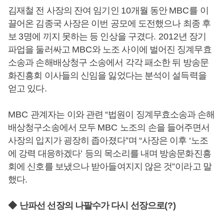
김재철 전 사장의 잔여 임기인
10
개월 동안
MBC
를 이
끌어온 김종국 사장은 이번 공모에 도전했으나 최종 후
보
3
명에 끼지 못하는 등 인상을 구겼다
. 2012
년 장기
파업을 둘러싸고
MBC
와 노조 사이에 벌어진 징계무효
소송과 손해배상청구 소송에서 각각 패소한 뒤 방송문
화진흥회 이사들의 신임을 잃었다는 분석이 설득력을
얻고 있다
.
MBC
관계자는 이와 관련
“
법원이 징계무효소송과 손해
배상청구소송에서 모두
MBC
노조의 손을 들어주면서
사장의 입지가 굉장히 좁아졌다
”
며
“
사장은 이후
‘
노조
에 강력 대응하겠다
’
등의 목소리를 내며 방송문화진흥
회에 신호를 보냈으나 받아들여지지 않은 것
”
이라고 말
했다
.
◆
난파선 선장의 나팔수가 다시 선장으로
(?)