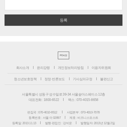
PC버전
회사소개
윤리강령
개인정보처리방침
이용자위원회
청소년보호정책
정정·반론보도
기사심의규정
불편신고
서울특별시 성동구 성수일로 39-34 서울숲더스페이스 12층
대표전화 : 1800-6522
팩스 : 070-4015-8658
편집국 : 070-4010-8512
사업본부 : 070-4010-7078
등록번호 : 서울 아 02897
제호 : 비즈니스포스트
등록일: 2013.11.13
발행·편집인 : 강석운
발행일자: 2013년 12월 2일