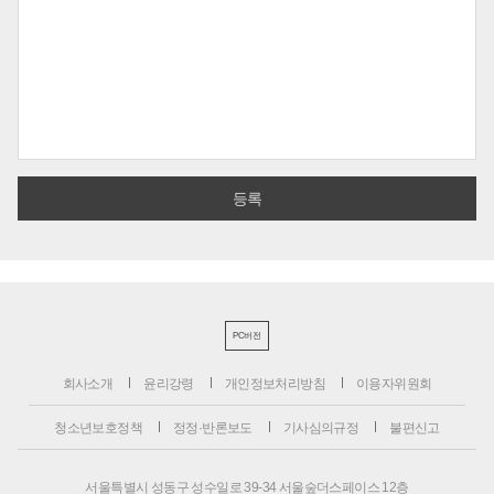
PC버전
회사소개
윤리강령
개인정보처리방침
이용자위원회
청소년보호정책
정정·반론보도
기사심의규정
불편신고
서울특별시 성동구 성수일로 39-34 서울숲더스페이스 12층