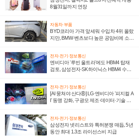
8월31일까지 연장
자동차·부품
BYD코리아 가격 앞세워 수입차 4위 올랐
지만, BMW·벤츠보다 높은 공임비에 소비
자 불만 폭발
전자·전기·정보통신
엔비디아 '루빈 울트라'에도 HBM4 탑재
검토, 삼성전자·SK하이닉스 HBM4 수율
에 주도권 갈린다
전자·전기·정보통신
[AI 뭉쳐야 산다⑧] LG·엔비디아 '피지컬 A
I' 동맹 강화, 구광모 제조·데이터·기술 결
집해 종합 로보틱스 기업으로
전자·전기·정보통신
삼성전자 넷리스트와 특허분쟁 매듭, 5년
동안 최대 1.3조 라이선스비 지급