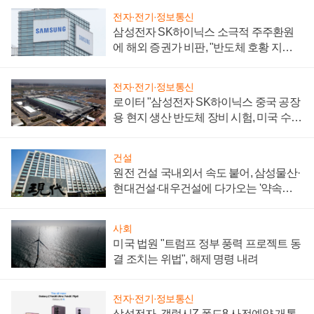
전자·전기·정보통신
삼성전자 SK하이닉스 소극적 주주환원
에 해외 증권가 비판, "반도체 호황 지속
성 의문"
전자·전기·정보통신
로이터 "삼성전자 SK하이닉스 중국 공장
용 현지 생산 반도체 장비 시험, 미국 수출
통제 대비"
건설
원전 건설 국내외서 속도 붙어, 삼성물산·
현대건설·대우건설에 다가오는 '약속의
시간'
사회
미국 법원 "트럼프 정부 풍력 프로젝트 동
결 조치는 위법", 해제 명령 내려
전자·전기·정보통신
삼성전자, 갤럭시Z 폴드8 사전예약 개통