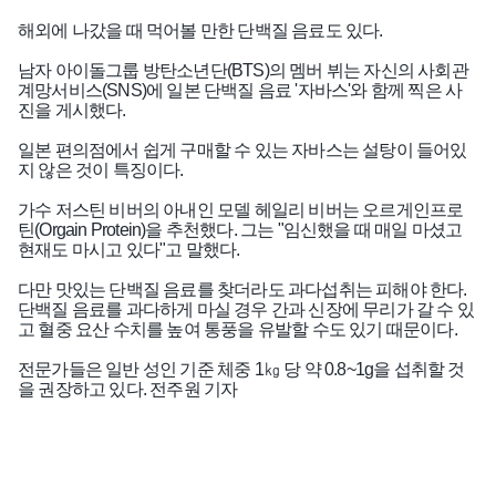
해외에 나갔을 때 먹어볼 만한 단백질 음료도 있다.
남자 아이돌그룹 방탄소년단(BTS)의 멤버 뷔는 자신의 사회관
계망서비스(SNS)에 일본 단백질 음료 '자바스'와 함께 찍은 사
진을 게시했다.
일본 편의점에서 쉽게 구매할 수 있는 자바스는 설탕이 들어있
지 않은 것이 특징이다.
가수 저스틴 비버의 아내인 모델 헤일리 비버는 오르게인프로
틴(Orgain Protein)을 추천했다. 그는 "임신했을 때 매일 마셨고
현재도 마시고 있다"고 말했다.
다만 맛있는 단백질 음료를 찾더라도 과다섭취는 피해야 한다.
단백질 음료를 과다하게 마실 경우 간과 신장에 무리가 갈 수 있
고 혈중 요산 수치를 높여 통풍을 유발할 수도 있기 때문이다.
전문가들은 일반 성인 기준 체중 1㎏ 당 약 0.8~1g을 섭취할 것
인기기사
을 권장하고 있다. 전주원 기자
전자·전기·정보통신
삼성전자 SK하이닉스 소극적 주주환원