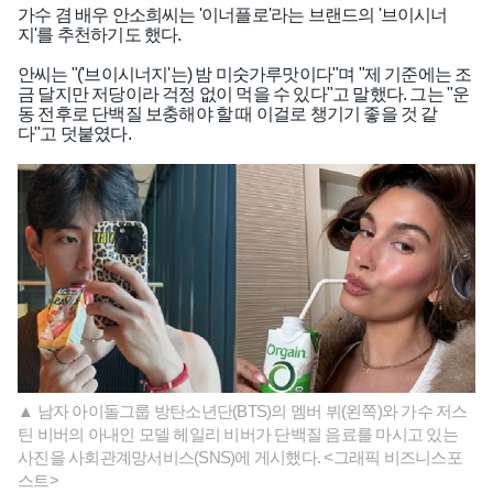
가수 겸 배우 안소희씨는 '이너플로'라는 브랜드의 '브이시너
지'를 추천하기도 했다.
안씨는 "('브이시너지'는) 밤 미숫가루맛이다"며 "제 기준에는 조
금 달지만 저당이라 걱정 없이 먹을 수 있다"고 말했다. 그는 "운
동 전후로 단백질 보충해야 할 때 이걸로 챙기기 좋을 것 같
다"고 덧붙였다.
▲ 남자 아이돌그룹 방탄소년단(BTS)의 멤버 뷔(왼쪽)와 가수 저스
틴 비버의 아내인 모델 헤일리 비버가 단백질 음료를 마시고 있는
사진을 사회관계망서비스(SNS)에 게시했다. <그래픽 비즈니스포
스트>