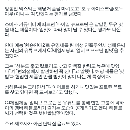
방송인 덱스씨는 해당 제품을 마셔보고 "호두 아이스크림(호두
마루) 아니냐"며 맛있다는 평가를 남겼다.
소비자 커뮤니티에 따르면 '마이밀 뉴프로틴'은 달달한 두유 맛
을 내는 제품이다. 입맛에 따라 많이 달 수 있다는 평가도 나온
다.
연애 예능 '환승연애2'로 유명세를 탄 여성 인플루언서 성해은씨
는 자신의 유튜브에서 CJ제일제당의 '얼티브 프로틴 밤맛'을 추
천했다.
그는 "성분도 좋고 칼로리도 낮고 단백질 함량도 높은데 맛있
다"며 "편의점에서 발견하면 꼭 산다"고 말했다. 해당 제품은 '맛
밤'과 협업한 제품인 만큼 밤맛이 많이 나는 게 특징이다.
성해은씨는 그러면서 "다이어트를 하거나 맛있는 프로틴 음료
를 찾고 있다면 꼭 드셔보라"고 말했다.
CJ제일제당 '얼티브 프로틴'은 유튜브를 통해 힙합 그룹 에픽하
이의 멤버 타블로씨가 즐기는 모습이 공개되기도 했다. 타블로
씨가 선택한 것은 햇반쌀밥맛이었다.
주요 제조사가 아닌 단백질 음료도 있다.