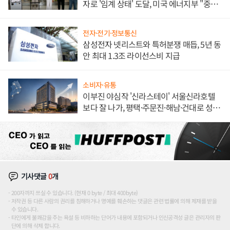
자로 '임계 상태' 도달, 미국 에너지부 "중요
한 이정표"
전자·전기·정보통신
삼성전자 넷리스트와 특허분쟁 매듭, 5년 동
안 최대 1.3조 라이선스비 지급
소비자·유통
이부진 야심작 '신라스테이' 서울신라호텔
보다 잘 나가, 평택·주문진·해남·건대로 성
장판 더 넓힌다
기사댓글
0
개
200자까지 쓰실 수 있습니다. (현재 0 byte / 최대 400byte)
저작권 등 다른 사람의 권리를 침해하거나 명예를 훼손하는 댓글은 관련 법률에 의해 제재를 받을
수 있습니다.
타인에게 불쾌감을 주는 욕설 등 비하하는 단어가 내용에 포함되거나 인신공격성 글은 관리자의 판
단에 의해 삭제 합니다.