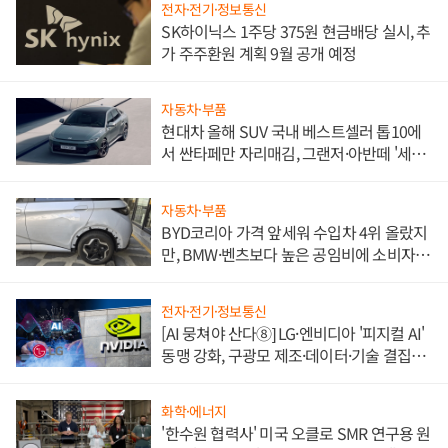
전자·전기·정보통신
SK하이닉스 1주당 375원 현금배당 실시, 추
가 주주환원 계획 9월 공개 예정
자동차·부품
현대차 올해 SUV 국내 베스트셀러 톱10에
서 싼타페만 자리매김, 그랜저·아반떼 '세단
쌍끌이'로 내수 방어
자동차·부품
BYD코리아 가격 앞세워 수입차 4위 올랐지
만, BMW·벤츠보다 높은 공임비에 소비자
불만 폭발
전자·전기·정보통신
[AI 뭉쳐야 산다⑧] LG·엔비디아 '피지컬 AI'
동맹 강화, 구광모 제조·데이터·기술 결집
해 종합 로보틱스 기업으로
화학·에너지
'한수원 협력사' 미국 오클로 SMR 연구용 원