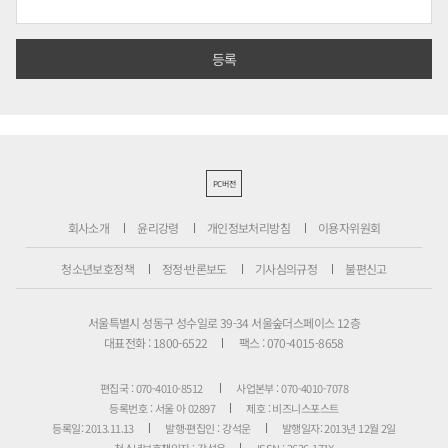
PC버전
회사소개
윤리강령
개인정보처리방침
이용자위원회
청소년보호정책
정정·반론보도
기사심의규정
불편신고
서울특별시 성동구 성수일로 39-34 서울숲더스페이스 12층
대표전화 : 1800-6522
팩스 : 070-4015-8658
편집국 : 070-4010-8512
사업본부 : 070-4010-7078
등록번호 : 서울 아 02897
제호 : 비즈니스포스트
등록일: 2013.11.13
발행·편집인 : 강석운
발행일자: 2013년 12월 2일
청소년보호책임자 : 강석운
ISSN : 2636-171X