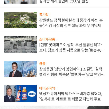
성과급 체계 불만에 3500명 결집
공기업
강원랜드 정책 불확실성에 중장기 비전 '흔
들', 신임 사장의 정부 설득 과제 무거워져
소비자·유통
[현장] 롯데마트 야심작 '부산 물류센터' 가
보니, 장보기 상품 자동으로 담는 '로봇 400
대' 장관
금융
삼섬증권 '상반기 영업이익 1조 클럽' 실적
랠리 진행형, 박종문 '발행어음' 달고 연임 향
하나
바이오·제약
백상환 동아제약 박카스 소비자층 넓혔다,
'얼박사'로 '레트로'로 제품군 다변화 주효