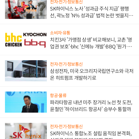
전자·전기·정보통신
SK하이닉스 노사 '성과급 주식 지급' 평행
선, 곽노정 'N% 성과급' 법적 논란 벗을지 주
목
소비자·유통
치킨3사 '가맹점 상생' 비교해보니, 교촌 '영
업권 보호'·bhc '신메뉴 개발'·BBQ '원가 부
담'
전자·전기·정보통신
삼성전자, 미국 오크리지국립연구소와 극저
온 히트펌프 개발하기로
항공·물류
파라타항공 내년 미주 장거리 노선 첫 도전,
윤철민 '하이브리드 항공사' 승부수 통할까
전자·전기·정보통신
SK하이닉스 통합노조 설립 움직임 본격화,